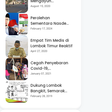
Mengayuh
Sepedanya Selama
August 15, 2020
17 Tahun, Demi
Menggelorakan
Perolehan
Kemerdekaan
Sementara Nasdem
Lobar Tertinggi,
February 17, 2024
Pauzul Bayan
Berpeluang “Rebut”
Empat Tim Medis di
Kursi Dapil 3
Lombok Timur Reaktif
April 27, 2020
Cegah Penyebaran
Covid-19,
Bhabinkamtibmas
January 07, 2021
Desa Luar Pantau
Kegiatan Posyandu
Dukung Lombok
Bangkit, Semarak
Pesta Rakyat
February 28, 2019
“BANGSAL
MENGGAWE” Kembali