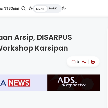
al
NTB
Opini
aan Arsip, DISARPUS
Workshop Karsipan
0
A-
A+