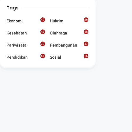
Digelar Para
Tags
Seniman Di Lombok
Utara
47
86
Ekonomi
Hukrim
48
45
Kesehatan
Olahraga
39
47
Pariwisata
Pembangunan
51
16
Pendidikan
Sosial
8