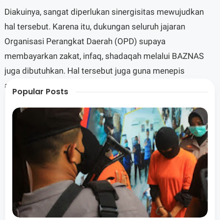
Diakuinya, sangat diperlukan sinergisitas mewujudkan
hal tersebut. Karena itu, dukungan seluruh jajaran
Organisasi Perangkat Daerah (OPD) supaya
membayarkan zakat, infaq, shadaqah melalui BAZNAS
juga dibutuhkan. Hal tersebut juga guna menepis
anggapan ZIS yang diserahkan melalui BAZNAS tidak
Popular Posts
mencapai sasaran.
Di sisi lain, Bupati Sukiman pun mengimbau BAZNAS
agar tidak hanya mengandalkan ASN saja. Ia
mengingatkan banyak masyarakat memiliki kondisi
keuangan lebih dan potensial sebagai muzakki. Masih
banyak masyarakat yang punya potensi berzakat yang
perlu digali lebih lanjut oleh BAZNAS. Terlebih sudah ada
Unit Pengumpul Zakat (UPZ) di masing-masing