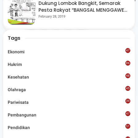
Dukung Lombok Bangkit, Semarak
Pesta Rakyat “BANGSAL MENGGAWE”
Kembali Digelar Para Seniman Di
February 28, 2019
Share
Lombok Utara
Tags
47
Ekonomi
86
Hukrim
Admin
48
Kesehatan
Situs berita terpercaya yang mengunggulkan nilai
45
kesantunan lugas dan keberimbangan dalam
Olahraga
merangkum ragam peristiwa pendidikan, sosial,
budaya, olahraga, politik, hukrim dan lainnya.
39
Pariwisata
47
Pembangunan
Artikel Terkait
51
Pendidikan