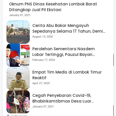
Oknum PNS Dinas Kesehatan Lombok Barat
kecamatan.
Ditangkap Jual Pil Ekstasi
January 07, 2021
”Sosialisasikan bersama UPZ dan lakukan kerja sama
Cerita Abu Bakar Mengayuh
dengan pengurus masjid, kepala desa, camat, atau
Sepedanya Selama 17 Tahun, Demi
dewan masjid supaya potensi zakat dari para Aghniya
Menggelorakan Kemerdekaan
August 15, 2020
(orang kaya) agar menjadi berkembang,” ujarnya.(dune)
Perolehan Sementara Nasdem
Lobar Tertinggi, Pauzul Bayan
Berpeluang “Rebut” Kursi Dapil 3
February 17, 2024
Empat Tim Medis di Lombok Timur
Reaktif
April 27, 2020
Cegah Penyebaran Covid-19,
Bhabinkamtibmas Desa Luar
Pantau Kegiatan Posyandu
January 07, 2021