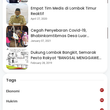
Empat Tim Medis di Lombok Timur
Reaktif
April 27, 2020
Cegah Penyebaran Covid-19,
Bhabinkamtibmas Desa Luar
Pantau Kegiatan Posyandu
January 07, 2021
Dukung Lombok Bangkit, Semarak
Share
Pesta Rakyat “BANGSAL MENGGAWE”
Kembali Digelar Para Seniman Di
February 28, 2019
Lombok Utara
Tags
47
Ekonomi
Admin
86
Hukrim
Situs berita terpercaya yang mengunggulkan nilai
kesantunan lugas dan keberimbangan dalam