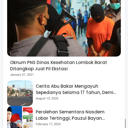
kesehatan masyarakat.
Karena itulah diperlukan hukum sebagai upaya serta
peran pemerintah daerah dan masyarakat mendukung
program serta kebijakan di bidang pencegahan dan
pemberantasan penyalahgunaan dan peredaran gelap
narkotika dan prekusor narkotika, khususnya di Lombok
Oknum PNS Dinas Kesehatan Lombok Barat
Timur.
Ditangkap Jual Pil Ekstasi
January 07, 2021
Pada penghujung pengantarnya Wabup berharap agar
Cerita Abu Bakar Mengayuh
pembahasan bersama dua Raperda tersebut dapat
Sepedanya Selama 17 Tahun, Demi
dilakukan dalam waktu yang tidak terlalu lama dan dapat
Menggelorakan Kemerdekaan
August 15, 2020
disetujui bersama menjadi Peraturan Daerah.(dune).
Perolehan Sementara Nasdem
Lobar Tertinggi, Pauzul Bayan
Berpeluang “Rebut” Kursi Dapil 3
February 17, 2024