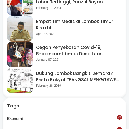
Lobar Tertinggi, Pauzul Bayan
Berpeluang “Rebut” Kursi Dapil 3
February 17, 2024
Empat Tim Medis di Lombok Timur
Reaktif
April 27, 2020
Cegah Penyebaran Covid-19,
Bhabinkamtibmas Desa Luar
Pantau Kegiatan Posyandu
January 07, 2021
Dukung Lombok Bangkit, Semarak
Share
Pesta Rakyat “BANGSAL MENGGAWE”
Kembali Digelar Para Seniman Di
February 28, 2019
Lombok Utara
Tags
47
Ekonomi
Admin