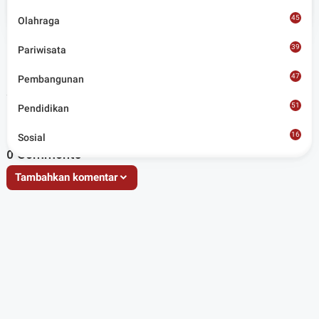
Situs berita terpercaya yang mengunggulkan nilai
45
kesantunan lugas dan keberimbangan dalam
Olahraga
merangkum ragam peristiwa pendidikan, sosial,
budaya, olahraga, politik, hukrim dan lainnya.
39
Pariwisata
47
Pembangunan
Artikel Terkait
51
Pendidikan
16
Sosial
8
0
Comments
Tambahkan komentar