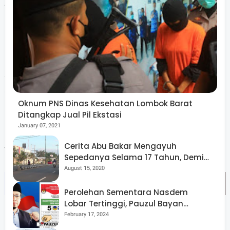
40 Juta Rupiah.
"Uang yang kami serah ini, dapat minjam di tetangga",
keluhnya.
Sementara Lalu Suhaimi Sekretaris Disnakertransmigrasi
akan berupaya menemukan ke dua belah pihak agar
Oknum PNS Dinas Kesehatan Lombok Barat
permasalahan itu jelas penyelesaiannya.
Ditangkap Jual Pil Ekstasi
January 07, 2021
"Kita upayakan bantu dan segera diselesaikan masalah
Cerita Abu Bakar Mengayuh
tersebut", ungkapnya.
Sepedanya Selama 17 Tahun, Demi
Menggelorakan Kemerdekaan
August 15, 2020
Perolehan Sementara Nasdem
Lobar Tertinggi, Pauzul Bayan
Berpeluang “Rebut” Kursi Dapil 3
February 17, 2024
Dikesempatan itu Dia juga mengimbau agar warga tidak