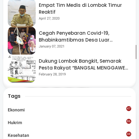
mudah teetipu dengan iming - iming PT yang tidak jelas
Empat Tim Medis di Lombok Timur
Reaktif
identitasnya, imbuhnya. (Dune).
April 27, 2020
Cegah Penyebaran Covid-19,
Bhabinkamtibmas Desa Luar
Pantau Kegiatan Posyandu
January 07, 2021
Dukung Lombok Bangkit, Semarak
Pesta Rakyat “BANGSAL MENGGAWE”
Kembali Digelar Para Seniman Di
February 28, 2019
Share
Lombok Utara
Tags
47
Ekonomi
86
Hukrim
Admin
48
Kesehatan