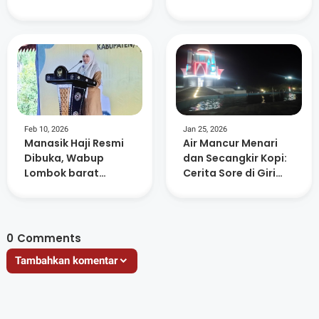
Bihalal Nurul Hakim
Usulan Sudah
Dipetakan
Feb 10, 2026
Jan 25, 2026
Manasik Haji Resmi
Air Mancur Menari
Dibuka, Wabup
dan Secangkir Kopi:
Lombok barat
Cerita Sore di Giri
Ingatkan Jamaah
Menang Square
Jaga Niat dan
Kesehatan
0
Comments
Tambahkan komentar