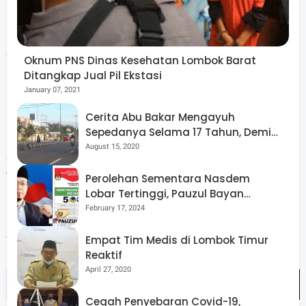
Donatur yang mendukung kegiatan ini sebut dia, terdiri
dari perusahaan distributor, BUMN, BUMD, BUMS, hotel,
Oknum PNS Dinas Kesehatan Lombok Barat
perusahaan pelayaran,dan pihak perorangan. Sebanyak
Ditangkap Jual Pil Ekstasi
January 07, 2021
350 lebih paket bantuan dihimpun oleh para insan pers,
kemudian logistik yang dikumpulkan itu di isi ke dalam
Cerita Abu Bakar Mengayuh
Sepedanya Selama 17 Tahun, Demi
plastik. Paket sembako itu dibagikan ke masyarakat.
Menggelorakan Kemerdekaan
August 15, 2020
Sasarannya tersebar hampir kecamatan di Lobar.
Terakhir dibagikan kepada warga kecamatan Kediri dan
Perolehan Sementara Nasdem
Lobar Tertinggi, Pauzul Bayan
Narmada. Ia menyampaikan apresiasi dan terimakasih
Berpeluang “Rebut” Kursi Dapil 3
February 17, 2024
kepada segenap pihak yang telah mendukung kegiatan
forta tersebut. (*)
Empat Tim Medis di Lombok Timur
Reaktif
April 27, 2020
Cegah Penyebaran Covid-19,