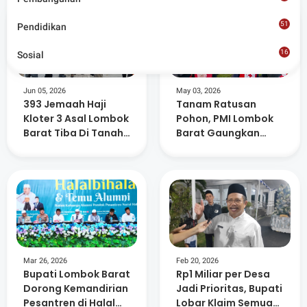
51
Pendidikan
16
Sosial
8
Jun 05, 2026
May 03, 2026
393 Jemaah Haji
Tanam Ratusan
Kloter 3 Asal Lombok
Pohon, PMI Lombok
Barat Tiba Di Tanah
Barat Gaungkan
Air
Kepedulian
Lingkungan dan
Kemanusiaan
Mar 26, 2026
Feb 20, 2026
Bupati Lombok Barat
Rp1 Miliar per Desa
Dorong Kemandirian
Jadi Prioritas, Bupati
Pesantren di Halal
Lobar Klaim Semua