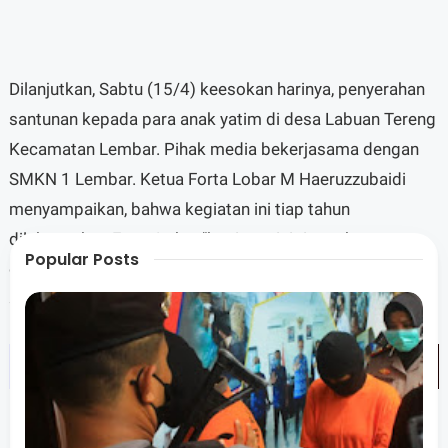
Dilanjutkan, Sabtu (15/4) keesokan harinya, penyerahan
santunan kepada para anak yatim di desa Labuan Tereng
Kecamatan Lembar. Pihak media bekerjasama dengan
SMKN 1 Lembar. Ketua Forta Lobar M Haeruzzubaidi
menyampaikan, bahwa kegiatan ini tiap tahun
dilaksanakan Forta Lobar."kegiatan ini tiap tahun
Popular Posts
dilaksanakan, dan Alhamdulillah kali ini menyasar banyak
saudara kita yang membutuhkan,"kata dia.