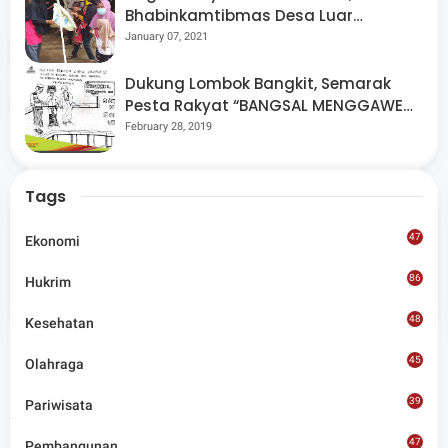
Bhabinkamtibmas Desa Luar
Pantau Kegiatan Posyandu
January 07, 2021
Tags
Lobar
Dukung Lombok Bangkit, Semarak
Share
Pesta Rakyat “BANGSAL MENGGAWE”
Kembali Digelar Para Seniman Di
February 28, 2019
Lombok Utara
Tags
47
Ekonomi
Admin
86
Hukrim
Situs berita terpercaya yang mengunggulkan nilai
kesantunan lugas dan keberimbangan dalam
48
Kesehatan
merangkum ragam peristiwa pendidikan, sosial,
budaya, olahraga, politik, hukrim dan lainnya.
45
Olahraga
39
Pariwisata
Artikel Terkait
47
Pembangunan