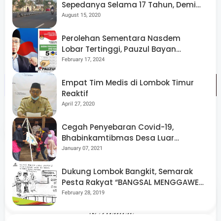
Sepedanya Selama 17 Tahun, Demi
Menggelorakan Kemerdekaan
August 15, 2020
Perolehan Sementara Nasdem
Lobar Tertinggi, Pauzul Bayan
Berpeluang “Rebut” Kursi Dapil 3
February 17, 2024
Empat Tim Medis di Lombok Timur
Reaktif
April 27, 2020
Cegah Penyebaran Covid-19,
Share
Bhabinkamtibmas Desa Luar
Pantau Kegiatan Posyandu
January 07, 2021
Dukung Lombok Bangkit, Semarak
Pesta Rakyat “BANGSAL MENGGAWE”
Kembali Digelar Para Seniman Di
February 28, 2019
Lombok Utara
Admin