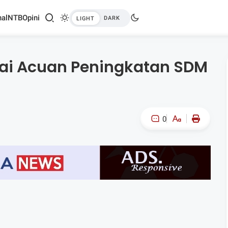
al
NTB
Opini
ai Acuan Peningkatan SDM
0
A-
A+