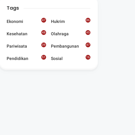
Digelar Para
Tags
Seniman Di Lombok
Utara
47
86
Ekonomi
Hukrim
48
45
Kesehatan
Olahraga
39
47
Pariwisata
Pembangunan
51
16
Pendidikan
Sosial
8