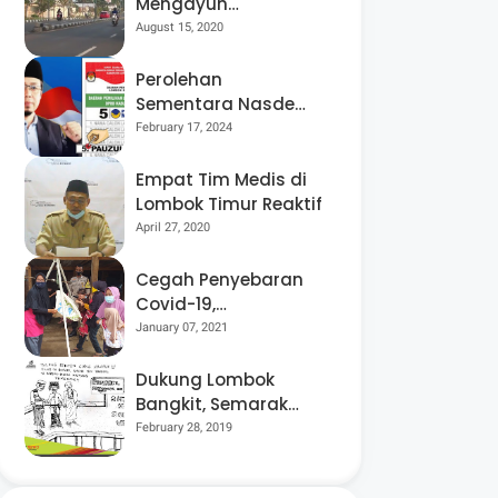
Mengayuh
Sepedanya Selama
August 15, 2020
17 Tahun, Demi
Menggelorakan
Perolehan
Kemerdekaan
Sementara Nasdem
Lobar Tertinggi,
February 17, 2024
Pauzul Bayan
Berpeluang “Rebut”
Empat Tim Medis di
Kursi Dapil 3
Lombok Timur Reaktif
April 27, 2020
Cegah Penyebaran
Covid-19,
Bhabinkamtibmas
January 07, 2021
Desa Luar Pantau
Kegiatan Posyandu
Dukung Lombok
Bangkit, Semarak
Pesta Rakyat
February 28, 2019
“BANGSAL
MENGGAWE” Kembali