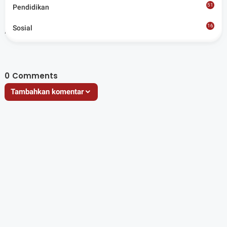
51
Pendidikan
16
Artikel Terkait
Sosial
8
0
Comments
Tambahkan komentar