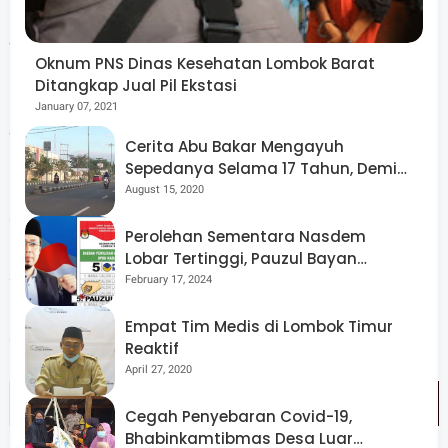
pers yang memahami profesi jurnalistik. Kegiatan yang
di laksanakan selama 2 hari tersebut tidak hanya
Oknum PNS Dinas Kesehatan Lombok Barat
membahas dasar jusrnalistik namun juga pelatihan
Ditangkap Jual Pil Ekstasi
relortase, teknikn menulis hingga bagaimana mengambil
January 07, 2021
gambar yang sesuai dengan kaidah pemberitaan.
Cerita Abu Bakar Mengayuh
Sepedanya Selama 17 Tahun, Demi
Ketua PWI menambahkan, di tahun poltik seperti
Menggelorakan Kemerdekaan
August 15, 2020
sekarang ini, peserta Diklat juga diharapkan dapat
Perolehan Sementara Nasdem
menjadi agen distribusi informasi yang sesuai fakta,
Lobar Tertinggi, Pauzul Bayan
sehingga masyarakat tidak mudah terjerumus pada
Berpeluang “Rebut” Kursi Dapil 3
February 17, 2024
informasi berita bohong, politik identitas hingga unsur
Empat Tim Medis di Lombok Timur
sara.
Reaktif
April 27, 2020
Cegah Penyebaran Covid-19,
Bhabinkamtibmas Desa Luar