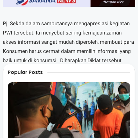
Pj. Sekda dalam sambutannya mengapresiasi kegiatan
PWI tersebut. Ia menyebut seiring kemajuan zaman
akses informasi sangat mudah diperoleh, membuat para
Konsumen harus cermat dalam memilih informasi yang
baik untuk di konsumsi. Diharapkan Diklat tersebut
dapat menciptakan jurnalis yang kompeten serta mampu
Popular Posts
menguasai teknologi juga melaksakan tugasnya dengan
mentaati kode etik jurnalistik.
Sementara itu ketua PWI Cabang Lombok timur Ratna
Dewi menyampaikan, kegiatan ini merupakan agenda
ketiga yg dilaksanakan PWI Lombok Timur pada tahun
ini. adanya kegiatan bertujuan untuk melahirkan generasi