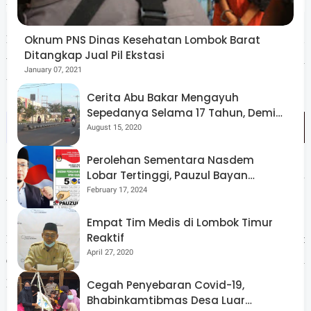
imbuhnya.
Oknum PNS Dinas Kesehatan Lombok Barat
Patroli rutin dilakukan Satpol PP, guna mengantisipasi terjadinya
Ditangkap Jual Pil Ekstasi
tawuran antar pelajar, yang berpotensi mengganggu ketertiban
January 07, 2021
umum di wilayah Lombok Tengah.
Cerita Abu Bakar Mengayuh
Sepedanya Selama 17 Tahun, Demi
Menggelorakan Kemerdekaan
August 15, 2020
Perolehan Sementara Nasdem
Lobar Tertinggi, Pauzul Bayan
“Ini sebagai antisipasi guna menghindari tawuran antar pelajar,”
Berpeluang “Rebut” Kursi Dapil 3
February 17, 2024
tutupnya.
Empat Tim Medis di Lombok Timur
Reaktif
Pihaknya juga meminta kepada pihak sekolah untuk lebih ketat
April 27, 2020
dalam mengawasi peserta didik mereka agar tidak keluyuran
pada saat jam sekolah. (Man)
Cegah Penyebaran Covid-19,
Bhabinkamtibmas Desa Luar