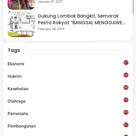
Pantau Kegiatan Posyandu
January 07, 2021
Dukung Lombok Bangkit, Semarak
Pesta Rakyat “BANGSAL MENGGAWE”
Kembali Digelar Para Seniman Di
February 28, 2019
Share
Lombok Utara
Tags
47
Ekonomi
86
Hukrim
Admin
48
Kesehatan
Situs berita terpercaya yang mengunggulkan nilai
45
kesantunan lugas dan keberimbangan dalam
Olahraga
merangkum ragam peristiwa pendidikan, sosial,
budaya, olahraga, politik, hukrim dan lainnya.
39
Pariwisata
47
Pembangunan
Artikel Terkait