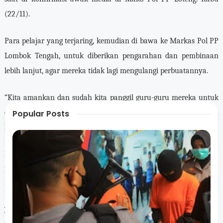
(22/11).
Para pelajar yang terjaring, kemudian di bawa ke Markas Pol PP
Lombok Tengah, untuk diberikan pengarahan dan pembinaan
lebih lanjut, agar mereka tidak lagi mengulangi perbuatannya.
“Kita amankan dan sudah kita panggil guru-guru mereka untuk
datang membawa siswanya agar diberikan pembinaan lebih
Popular Posts
lanjut di sekolah masing-masing,” jelasnya.
Pihak pemilik rental game online juga dibawa ke kantor Pol
PP untuk tanggung jawab.
“Kami minta kepada pemilik rental agar menyaring orang
yang bermain game. Terutama di jam-jam sekolah,”