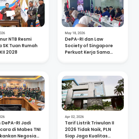
2026
May 18, 2026
nur NTB Resmi
DePA-RI dan Law
a SK Tuan Rumah
Society of Singapore
XII 2028
Perkuat Kerja Sama
Hukum Internasional
026
Apr 02, 2026
 DePA-RI Jadi
Tarif Listrik Triwulan II
cara di Mabes TNI
2026 Tidak Naik, PLN
ekankan Negosiasi
Siap Jaga Kualitas