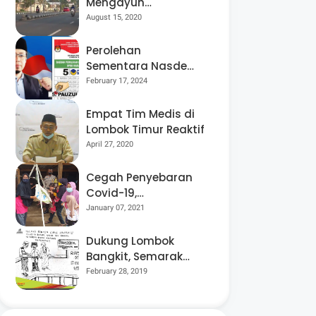
Mengayuh
Sepedanya Selama
August 15, 2020
17 Tahun, Demi
Menggelorakan
Perolehan
Kemerdekaan
Sementara Nasdem
Lobar Tertinggi,
February 17, 2024
Pauzul Bayan
Berpeluang “Rebut”
Empat Tim Medis di
Kursi Dapil 3
Lombok Timur Reaktif
April 27, 2020
Cegah Penyebaran
Covid-19,
Bhabinkamtibmas
January 07, 2021
Desa Luar Pantau
Kegiatan Posyandu
Dukung Lombok
Bangkit, Semarak
Pesta Rakyat
February 28, 2019
“BANGSAL
MENGGAWE” Kembali