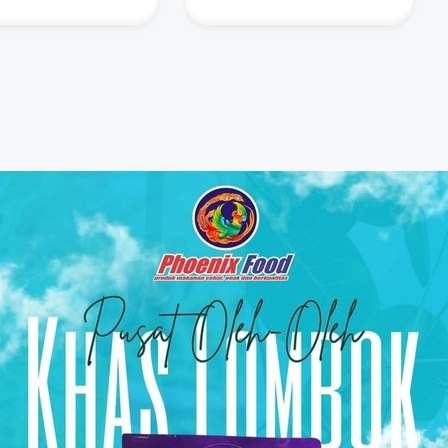
epemimpinan
Layanan di Tengah
Dinamika Global