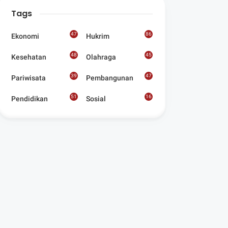
Digelar Para
Tags
Seniman Di Lombok
Utara
47
86
Ekonomi
Hukrim
48
45
Kesehatan
Olahraga
39
47
Pariwisata
Pembangunan
51
16
Pendidikan
Sosial
8