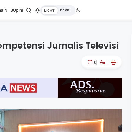
al
NTB
Opini
ompetensi Jurnalis Televisi
0
A-
A+