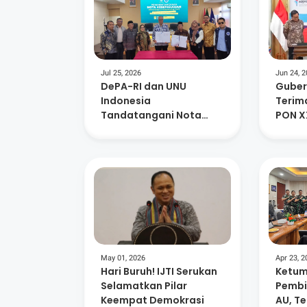
Jul 25, 2026
Jun 24, 
DePA-RI dan UNU
Guber
Indonesia
Terim
Tandatangani Nota
PON X
Kesepahaman
Pendidikan Khusus
Profesi Advokat
May 01, 2026
Apr 23, 2
Hari Buruh! IJTI Serukan
Ketum
Selamatkan Pilar
Pembi
Keempat Demokrasi
AU, T