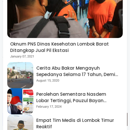
nantinya. "Artinya, Didi Sumardi berpotensi menjadi
penyumbang suara yang siginifikan bagi Mohan jika maju
sebagai Walikota Mataram," tandasnya.
Oknum PNS Dinas Kesehatan Lombok Barat
Ditangkap Jual Pil Ekstasi
Sebagai sesama alumni HMI, Lalu Winengan akan
January 07, 2021
bersurat secara resmi kepada Koordinator Majelis
Cerita Abu Bakar Mengayuh
Nasional KAHMI, Ahmad Doli Kurnia, agar mantan Ketua
Sepedanya Selama 17 Tahun, Demi
Menggelorakan Kemerdekaan
August 15, 2020
KAHMI NTB, H. Didi Sumardi, SH., dapat diperjuangkan
sebagai Wakil Walikota Mataram mendampingi Mohan
Perolehan Sementara Nasdem
Roliskana yang juga Ketua DPD Partai Golkar NTB.
Lobar Tertinggi, Pauzul Bayan
Berpeluang “Rebut” Kursi Dapil 3
February 17, 2024
Empat Tim Medis di Lombok Timur
Reaktif