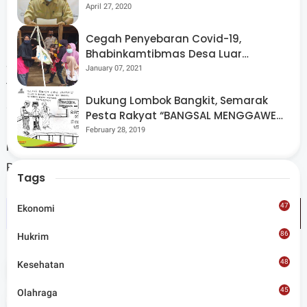
April 27, 2020
Cegah Penyebaran Covid-19,
Bhabinkamtibmas Desa Luar
Saat ditanya, Mohan Roliskana saat ini masuk dalam
Pantau Kegiatan Posyandu
January 07, 2021
figur di internal Partai Golkar yang ditugaskan menjadi
Dukung Lombok Bangkit, Semarak
salah satu kandidat Calon Gubernur NTB, dengan santun
Pesta Rakyat “BANGSAL MENGGAWE”
Lalu Winengan mengatakan, masyarakat Kota Mataram
Kembali Digelar Para Seniman Di
February 28, 2019
Lombok Utara
masih membutuhkan sentuhan tangan dingin Mohan
Roliskana dalam memimpin di kota ini. (*)
Tags
47
Ekonomi
86
Hukrim
48
Kesehatan
Tags
NTB
45
Olahraga
Share