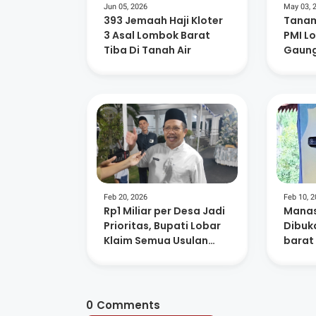
Jun 05, 2026
May 03, 
393 Jemaah Haji Kloter
Tanam
3 Asal Lombok Barat
PMI L
Tiba Di Tanah Air
Gaung
Lingk
Kema
Feb 20, 2026
Feb 10, 
Rp1 Miliar per Desa Jadi
Manas
Prioritas, Bupati Lobar
Dibuk
Klaim Semua Usulan
barat
Sudah Dipetakan
Jaga 
Keseh
0
Comments