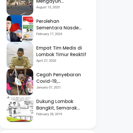
Mengayuh
Sepedanya Selama
August 15, 2020
17 Tahun, Demi
Menggelorakan
Perolehan
Kemerdekaan
Sementara Nasdem
Lobar Tertinggi,
February 17, 2024
Pauzul Bayan
Berpeluang “Rebut”
Empat Tim Medis di
Kursi Dapil 3
Lombok Timur Reaktif
April 27, 2020
Cegah Penyebaran
Covid-19,
Bhabinkamtibmas
January 07, 2021
Desa Luar Pantau
Kegiatan Posyandu
Dukung Lombok
Bangkit, Semarak
Pesta Rakyat
February 28, 2019
“BANGSAL
MENGGAWE” Kembali