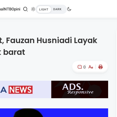
al
NTB
Opini
, Fauzan Husniadi Layak
 barat
0
A-
A+