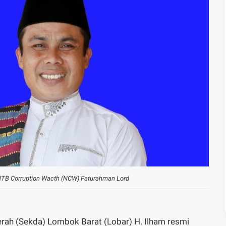
TB Corruption Wacth (NCW) Faturahman Lord
erah (Sekda) Lombok Barat (Lobar) H. Ilham resmi