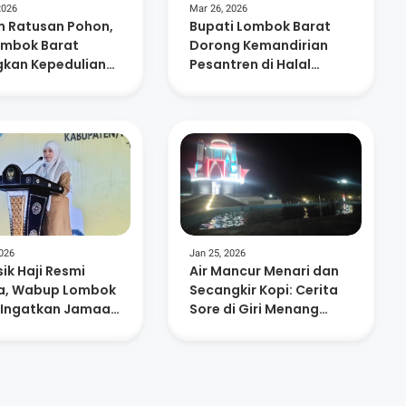
2026
Mar 26, 2026
 Ratusan Pohon,
Bupati Lombok Barat
ombok Barat
Dorong Kemandirian
kan Kepedulian
Pesantren di Halal
ungan dan
Bihalal Nurul Hakim
nusiaan
2026
Jan 25, 2026
ik Haji Resmi
Air Mancur Menari dan
a, Wabup Lombok
Secangkir Kopi: Cerita
 Ingatkan Jamaah
Sore di Giri Menang
Niat dan
Square
atan