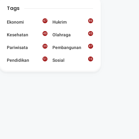
Digelar Para
Tags
Seniman Di Lombok
Utara
47
86
Ekonomi
Hukrim
48
45
Kesehatan
Olahraga
39
47
Pariwisata
Pembangunan
51
16
Pendidikan
Sosial
8