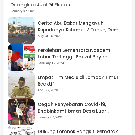
HDCI NTB juga membagikan santunan kepada anak
Ditangkap Jual Pil Ekstasi
yatim di Masjid Al - Amanah Embung Papak Selong.
January 07, 2021
Cerita Abu Bakar Mengayuh
Sepedanya Selama 17 Tahun, Demi
Menggelorakan Kemerdekaan
August 15, 2020
Perolehan Sementara Nasdem
Rodiatul Jannah salah seorang pengendara memberi
Lobar Tertinggi, Pauzul Bayan
apresiasi kepada pihak Kepolisian dan HDCI NTB atas
Berpeluang “Rebut” Kursi Dapil 3
February 17, 2024
berbagi takjil gratis ke pengendara. (Dune).
Empat Tim Medis di Lombok Timur
Reaktif
April 27, 2020
Cegah Penyebaran Covid-19,
Bhabinkamtibmas Desa Luar
Pantau Kegiatan Posyandu
January 07, 2021
Dukung Lombok Bangkit, Semarak