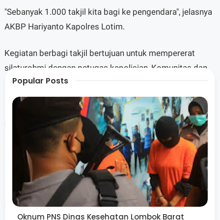
"Sebanyak 1.000 takjil kita bagi ke pengendara", jelasnya
AKBP Hariyanto Kapolres Lotim.
Kegiatan berbagi takjil bertujuan untuk mempererat
silaturohmi dengan petugas kepolisian, Komunitas dan
Popular Posts
masyarakat di bulan suci ramadan.
Lanjut Hariyanto hal - hal positif seperti itu layak untuk
diapresiasi dan layak ditiru untuk selalu berbagi secara
berkesinambungan
"Kegiatan ini bagus, kami ucapkan terima kasih kepada
HDCI NTB", ucapnya.
Selain berbagi takjil ke pengendara, Kepolisian bersama
Oknum PNS Dinas Kesehatan Lombok Barat