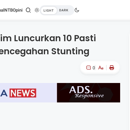
al
NTB
Opini
im Luncurkan 10 Pasti
Pencegahan Stunting
0
A-
A+