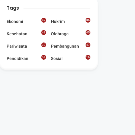
Digelar Para
Tags
Seniman Di Lombok
Utara
47
86
Ekonomi
Hukrim
48
45
Kesehatan
Olahraga
39
47
Pariwisata
Pembangunan
51
16
Pendidikan
Sosial
8