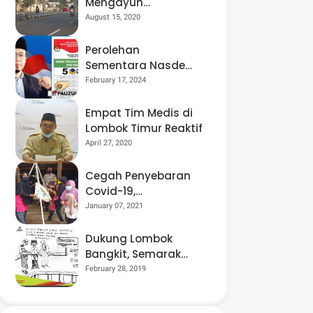
Mengayuh
Sepedanya Selama
August 15, 2020
17 Tahun, Demi
Menggelorakan
Perolehan
Kemerdekaan
Sementara Nasdem
Lobar Tertinggi,
February 17, 2024
Pauzul Bayan
Berpeluang “Rebut”
Empat Tim Medis di
Kursi Dapil 3
Lombok Timur Reaktif
April 27, 2020
Cegah Penyebaran
Covid-19,
Bhabinkamtibmas
January 07, 2021
Desa Luar Pantau
Kegiatan Posyandu
Dukung Lombok
Bangkit, Semarak
Pesta Rakyat
February 28, 2019
“BANGSAL
MENGGAWE” Kembali