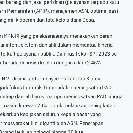
 barang dan jasa, perizinan (pelayanan terpadu satu
ern Pemerintah (APIP), manajemen ASN, optimalisasi
ng milik daerah dan tata kelola dana Desa.
am KPK-RI yang pelaksanaannya menekankan peran
ur intern, ekstern dan ahli dalam memantau kinerja
terkait pelayanan publik. Dari hasil skor SPI 2023 se
berada di posisi ke dua dengan nilai 72.46%.
 HM. Juaini Taofik menyampaikan dari 8 area
jadi fokus Lombok Timur adalah peningkatan PAD.
 setiap daerah harus mampu meningkatkan PAD hingga
 masih dibawah 20%. Untuk melalukan peningkatan
geluarkan kebijakan seluruh kepala pasar yang
 masyarakat kini diganti oleh ASN. Penerapan
 yang jauh lebih tinggi hingga 30 juta.