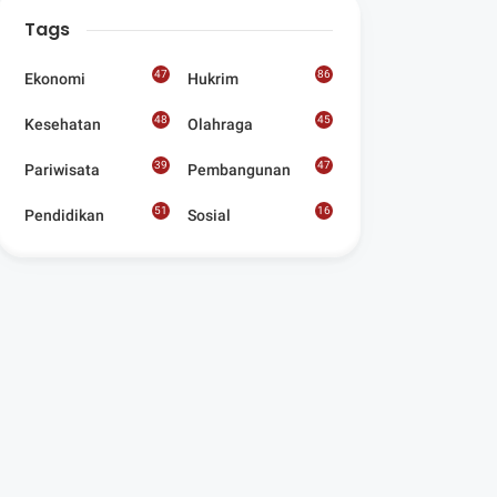
Digelar Para
Tags
Seniman Di Lombok
Utara
47
86
Ekonomi
Hukrim
48
45
Kesehatan
Olahraga
39
47
Pariwisata
Pembangunan
51
16
Pendidikan
Sosial
8