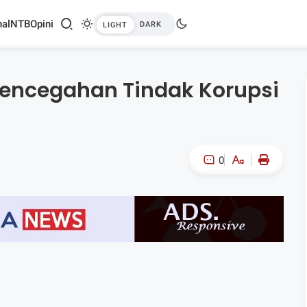
al
NTB
Opini
encegahan Tindak Korupsi
0
A-
A+