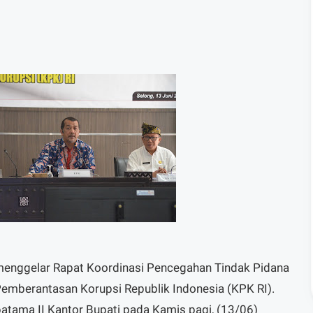
enggelar Rapat Koordinasi Pencegahan Tindak Pidana
Pemberantasan Korupsi Republik Indonesia (KPK RI).
atama II Kantor Bupati pada Kamis pagi, (13/06)