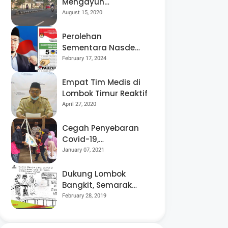
Mengayuh
Sepedanya Selama
August 15, 2020
17 Tahun, Demi
Menggelorakan
Perolehan
Kemerdekaan
Sementara Nasdem
Lobar Tertinggi,
February 17, 2024
Pauzul Bayan
Berpeluang “Rebut”
Empat Tim Medis di
Kursi Dapil 3
Lombok Timur Reaktif
April 27, 2020
Cegah Penyebaran
Covid-19,
Bhabinkamtibmas
January 07, 2021
Desa Luar Pantau
Kegiatan Posyandu
Dukung Lombok
Bangkit, Semarak
Pesta Rakyat
February 28, 2019
“BANGSAL
MENGGAWE” Kembali