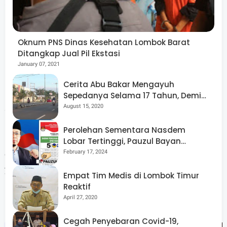
Cawabup Hj Nurul Adha mengaku semakin optimis
memenangkan pilkada lobar pada November 2024
mendatang. "InsyaAllah atas dukungan yang semakin
Oknum PNS Dinas Kesehatan Lombok Barat
bertambah ini, kami percaya untuk memenangkan
Ditangkap Jual Pil Ekstasi
pilkada nanti," Ujar Adha.
January 07, 2021
Cerita Abu Bakar Mengayuh
Dari kedua pasangan ini diketahui LAZ adalah satu-
Sepedanya Selama 17 Tahun, Demi
Menggelorakan Kemerdekaan
August 15, 2020
satunya bakal calon Bupati Lombok Barat dari unsur
pengusaha. Selain dia, ada nama-nama lama yang sudah
Perolehan Sementara Nasdem
lama malang-melintang dunia politik dan birokrasi. LAZ,
Lobar Tertinggi, Pauzul Bayan
Berpeluang “Rebut” Kursi Dapil 3
February 17, 2024
oleh beberapa survei, punya angka potensial menang
yang signifikan. Sementara bakal calon wakilnya, Hj.
Empat Tim Medis di Lombok Timur
Nurul Adha, adalah bagian dari keluarga besar Pondok
Reaktif
April 27, 2020
Pesantren Nurul Hakim. (*)
Cegah Penyebaran Covid-19,