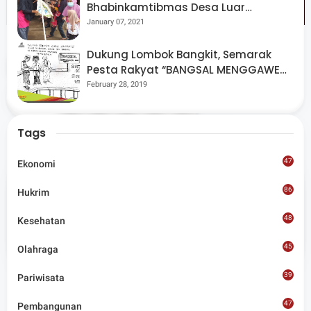
Bhabinkamtibmas Desa Luar
Pantau Kegiatan Posyandu
January 07, 2021
Dukung Lombok Bangkit, Semarak
Tags
Pilkada
Pesta Rakyat “BANGSAL MENGGAWE”
Kembali Digelar Para Seniman Di
February 28, 2019
Share
Lombok Utara
Tags
47
Ekonomi
86
Hukrim
Admin
48
Kesehatan
Situs berita terpercaya yang mengunggulkan nilai
45
kesantunan lugas dan keberimbangan dalam
Olahraga
merangkum ragam peristiwa pendidikan, sosial,
budaya, olahraga, politik, hukrim dan lainnya.
39
Pariwisata
47
Pembangunan