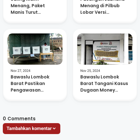
Menang, Paket
Menang di Pilbub
Manis Turut
Lobar Versi
Deklarasi
Realcount, Ratusan
Kemenangan di
Relawan Sujud
Pilkada Lobar
Syukur
Nov 27, 2024
Nov 25, 2024
Bawaslu Lombok
Bawaslu Lombok
Barat Pastikan
Barat Tangani Kasus
Pengawasan
Dugaan Money
Maksimal di Seluruh
Politik Oknum KPPS
TPS
0
Comments
Tambahkan komentar