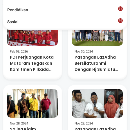
Artikel Terkait
51
Pendidikan
16
Sosial
8
Feb 08, 2026
Nov 30, 2024
PDI Perjuangan Kota
Pasangan LazAdha
Mataram Tegaskan
Bersilaturahmi
Komitmen Pilkada
Dengan Hj Sumiatun,
Langsung
Pasca Pemungutan
Suara Pilbup Lobar
Nov 28, 2024
Nov 28, 2024
Saling Klaim
Pasangan LazAdha