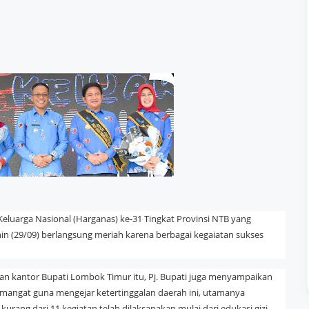
eluarga Nasional (Harganas) ke-31 Tingkat Provinsi NTB yang
in (29/09) berlangsung meriah karena berbagai kegaiatan sukses
an kantor Bupati Lombok Timur itu, Pj. Bupati juga menyampaikan
emangat guna mengejar ketertinggalan daerah ini, utamanya
rang dari 11 kegiatan telah dilaksanakan mulai dari edukasi gizi,