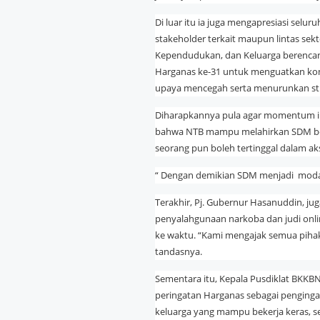
Di luar itu ia juga mengapresiasi selu
stakeholder terkait maupun lintas se
Kependudukan, dan Keluarga berencan
Harganas ke-31 untuk menguatkan ko
upaya mencegah serta menurunkan stu
Diharapkannya pula agar momentum in
bahwa NTB mampu melahirkan SDM berk
seorang pun boleh tertinggal dalam ak
“ Dengan demikian SDM menjadi moda
Terakhir, Pj. Gubernur Hasanuddin, j
penyalahgunaan narkoba dan judi onli
ke waktu. “Kami mengajak semua pihak 
tandasnya.
Sementara itu, Kepala Pusdiklat BKK
peringatan Harganas sebagai penging
keluarga yang mampu bekerja keras, ser