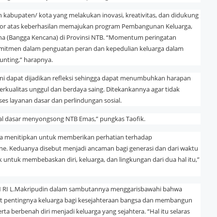
ruh kabupaten/ kota yang melakukan inovasi, kreativitas, dan didukung
ktor atas keberhasilan memajukan program Pembangunan Keluarga,
a (Bangga Kencana) di Provinsi NTB. “Momentum peringatan
mitmen dalam penguatan peran dan kepedulian keluarga dalam
nting,” harapnya.
i dapat dijadikan refleksi sehingga dapat menumbuhkan harapan
ualitas unggul dan berdaya saing. Ditekankannya agar tidak
ses layanan dasar dan perlindungan sosial.
l dasar menyongsong NTB Emas,” pungkas Taofik.
uga menitipkan untuk memberikan perhatian terhadap
ne. Keduanya disebut menjadi ancaman bagi generasi dan dari waktu
untuk membebaskan diri, keluarga, dan lingkungan dari dua hal itu,”
BN RI L.Makripudin dalam sambutannya menggarisbawahi bahwa
at pentingnya keluarga bagi kesejahteraan bangsa dan membangun
ta berbenah diri menjadi keluarga yang sejahtera. “Hal itu selaras