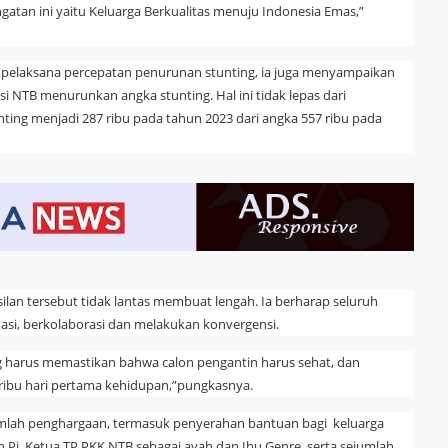
atan ini yaitu Keluarga Berkualitas menuju Indonesia Emas,”
ua pelaksana percepatan penurunan stunting, ia juga menyampaikan
si NTB menurunkan angka stunting. Hal ini tidak lepas dari
ting menjadi 287 ribu pada tahun 2023 dari angka 557 ribu pada
lan tersebut tidak lantas membuat lengah. Ia berharap seluruh
asi, berkolaborasi dan melakukan konvergensi.
 harus memastikan bahwa calon pengantin harus sehat, dan
eribu hari pertama kehidupan,”pungkasnya.
ejumlah penghargaan, termasuk penyerahan bantuan bagi keluarga
 Pj. Ketua TP PKK NTB sebagai ayah dan Ibu Genre, serta sejumlah