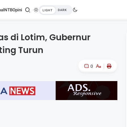
al
NTB
Opini
s di Lotim, Gubernur
ting Turun
0
A-
A+