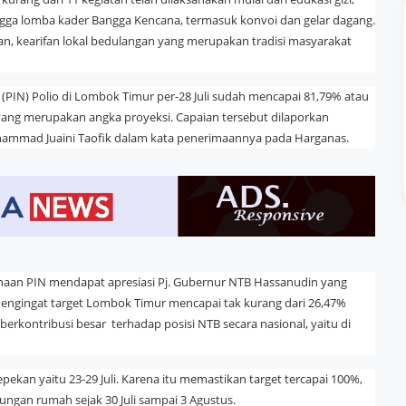
gga lomba kader Bangga Kencana, termasuk konvoi dan gelar dagang.
aan, kearifan lokal bedulangan yang merupakan tradisi masyarakat
(PIN) Polio di Lombok Timur per-28 Juli sudah mencapai 81,79% atau
 yang merupakan angka proyeksi. Capaian tersebut dilaporkan
ammad Juaini Taofik dalam kata penerimaannya pada Harganas.
aan PIN mendapat apresiasi Pj. Gubernur NTB Hassanudin yang
 mengingat target Lombok Timur mencapai tak kurang dari 26,47%
erkontribusi besar terhadap posisi NTB secara nasional, yaitu di
ekan yaitu 23-29 Juli. Karena itu memastikan target tercapai 100%,
jungan rumah sejak 30 Juli sampai 3 Agustus.