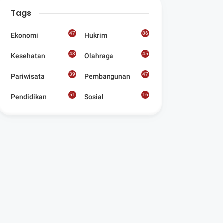
Digelar Para
Tags
Seniman Di Lombok
Utara
47
86
Ekonomi
Hukrim
48
45
Kesehatan
Olahraga
39
47
Pariwisata
Pembangunan
51
16
Pendidikan
Sosial
8