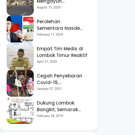
Mengayuh
Sepedanya Selama
August 15, 2020
17 Tahun, Demi
Menggelorakan
Perolehan
Kemerdekaan
Sementara Nasdem
Lobar Tertinggi,
February 17, 2024
Pauzul Bayan
Berpeluang “Rebut”
Empat Tim Medis di
Kursi Dapil 3
Lombok Timur Reaktif
April 27, 2020
Cegah Penyebaran
Covid-19,
Bhabinkamtibmas
January 07, 2021
Desa Luar Pantau
Kegiatan Posyandu
Dukung Lombok
Bangkit, Semarak
Pesta Rakyat
February 28, 2019
“BANGSAL
MENGGAWE” Kembali