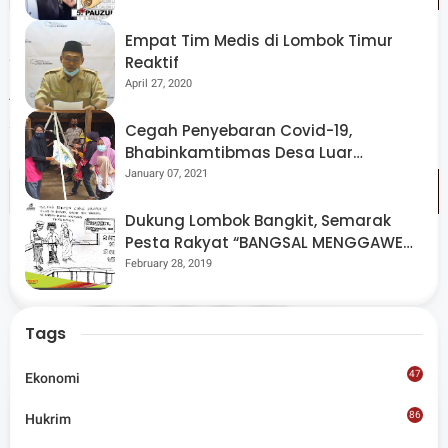
Empat Tim Medis di Lombok Timur
Reaktif
“Tinggal finishing saja harapannya sebelum tanggal 22
April 27, 2020
Agustus nanti semua sasaran fisik dan non fisik sudah
selesai termasuk program unggulan KASAD,” harapnya.
Cegah Penyebaran Covid-19,
Bhabinkamtibmas Desa Luar
Pantau Kegiatan Posyandu
January 07, 2021
Dukung Lombok Bangkit, Semarak
Pesta Rakyat “BANGSAL MENGGAWE”
Kembali Digelar Para Seniman Di
February 28, 2019
Share
Lombok Utara
Tags
47
Ekonomi
86
Hukrim
Admin