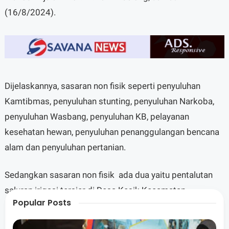
(16/8/2024).
Dijelaskannya, sasaran non fisik seperti penyuluhan
Kamtibmas, penyuluhan stunting, penyuluhan Narkoba,
penyuluhan Wasbang, penyuluhan KB, pelayanan
kesehatan hewan, penyuluhan penanggulangan bencana
alam dan penyuluhan pertanian.
Sedangkan sasaran non fisik ada dua yaitu pentalutan
saluran irigasi tersier di Desa Kesik Kecamatan
Popular Posts
Masbagik sepanjang 1050 meter sudah mencapai 84,25
persen dan sasaran fisik yang sama berada di Desa