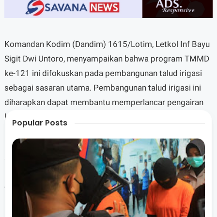
Komandan Kodim (Dandim) 1615/Lotim, Letkol Inf Bayu
Sigit Dwi Untoro, menyampaikan bahwa program TMMD
ke-121 ini difokuskan pada pembangunan talud irigasi
sebagai sasaran utama. Pembangunan talud irigasi ini
diharapkan dapat membantu memperlancar pengairan
lahan sawah yang berada di kedua desa tersebut.
Popular Posts
"Dengan adanya talud irigasi yang kita bangun, pengairan
sawah di Desa Kesik dan Desa Loyok dapat berjalan
lebih lancar dan teratur. Ini tentunya akan memberikan
dampak positif bagi hasil pertanian masyarakat," ujar
Letkol Inf Bayu Sigit Dwi Untoro. Jumat(16/08/2024)