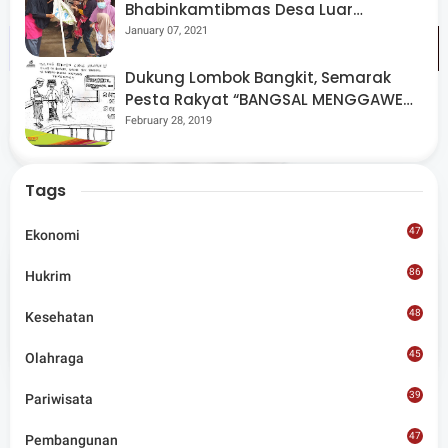
Bhabinkamtibmas Desa Luar
Pantau Kegiatan Posyandu
January 07, 2021
Dukung Lombok Bangkit, Semarak
Pesta Rakyat “BANGSAL MENGGAWE”
Kembali Digelar Para Seniman Di
February 28, 2019
Share
Lombok Utara
Tags
47
Ekonomi
86
Hukrim
Admin
48
Kesehatan
Situs berita terpercaya yang mengunggulkan nilai
45
kesantunan lugas dan keberimbangan dalam
Olahraga
merangkum ragam peristiwa pendidikan, sosial,
budaya, olahraga, politik, hukrim dan lainnya.
39
Pariwisata
47
Pembangunan