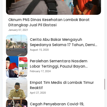
Selain pembangunan talud irigasi, program TMMD ke-
121 ini juga melibatkan masyarakat dalam berbagai
kegiatan sosial lainnya, yang diharapkan dapat semakin
Oknum PNS Dinas Kesehatan Lombok Barat
Ditangkap Jual Pil Ekstasi
mempererat hubungan antara TNI dan rakyat.
January 07, 2021
Program TMMD ke-121 ini adalah salah satu bentuk
Cerita Abu Bakar Mengayuh
Sepedanya Selama 17 Tahun, Demi
nyata dari komitmen TNI untuk terus berkontribusi
Menggelorakan Kemerdekaan
August 15, 2020
dalam pembangunan daerah, khususnya di wilayah-
wilayah yang masih membutuhkan perhatian lebih dalam
Perolehan Sementara Nasdem
Lobar Tertinggi, Pauzul Bayan
hal infrastruktur dan fasilitas umum.
Berpeluang “Rebut” Kursi Dapil 3
February 17, 2024
Empat Tim Medis di Lombok Timur
Reaktif
April 27, 2020
Cegah Penyebaran Covid-19,