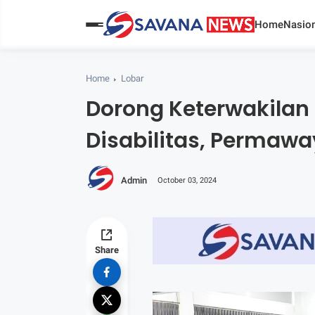
Home
Nasion
Home
Lobar
Dorong Keterwakila
Disabilitas, Permawa
Admin
October 03, 2024
Share