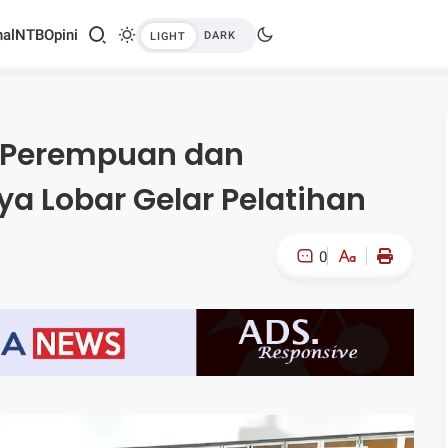
al
NTB
Opini
n Perempuan dan
ya Lobar Gelar Pelatihan
0
A-
A+