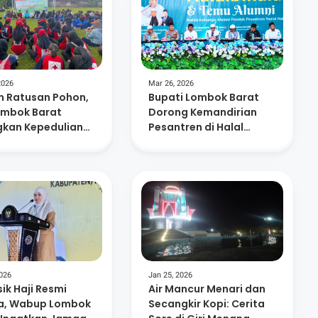
2026
Mar 26, 2026
 Ratusan Pohon,
Bupati Lombok Barat
ombok Barat
Dorong Kemandirian
kan Kepedulian
Pesantren di Halal
ungan dan
Bihalal Nurul Hakim
nusiaan
2026
Jan 25, 2026
ik Haji Resmi
Air Mancur Menari dan
a, Wabup Lombok
Secangkir Kopi: Cerita