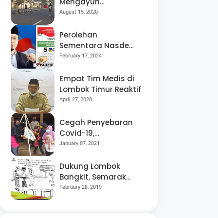
Mengayuh
Sepedanya Selama
August 15, 2020
17 Tahun, Demi
Menggelorakan
Perolehan
Kemerdekaan
Sementara Nasdem
Lobar Tertinggi,
February 17, 2024
Pauzul Bayan
Berpeluang “Rebut”
Empat Tim Medis di
Kursi Dapil 3
Lombok Timur Reaktif
April 27, 2020
Cegah Penyebaran
Covid-19,
Bhabinkamtibmas
January 07, 2021
Desa Luar Pantau
Kegiatan Posyandu
Dukung Lombok
Bangkit, Semarak
Pesta Rakyat
February 28, 2019
“BANGSAL
MENGGAWE” Kembali