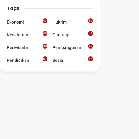
Digelar Para
Tags
Seniman Di Lombok
Utara
47
86
Ekonomi
Hukrim
48
45
Kesehatan
Olahraga
39
47
Pariwisata
Pembangunan
51
16
Pendidikan
Sosial
8