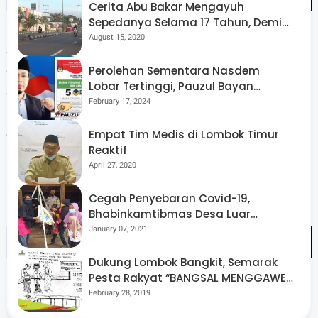
Cerita Abu Bakar Mengayuh
Sepedanya Selama 17 Tahun, Demi
Menggelorakan Kemerdekaan
August 15, 2020
Acara penyerahan penghargaan tersebut berbarengan
dengan langkah - langkah Akhir Tahun Anggaran 2024
Perolehan Sementara Nasdem
Lobar Tertinggi, Pauzul Bayan
Satker Jajaran Polda NTB yang dihadiri oleh seluruh
Berpeluang “Rebut” Kursi Dapil 3
February 17, 2024
Kaur/Paur/Kasi Keu Satker Jajaran Polda NTB serta para
operator Aplikasi SAKTI masing masing.
Empat Tim Medis di Lombok Timur
Reaktif
April 27, 2020
Cegah Penyebaran Covid-19,
Bhabinkamtibmas Desa Luar
Pantau Kegiatan Posyandu
January 07, 2021
Dukung Lombok Bangkit, Semarak
Pesta Rakyat “BANGSAL MENGGAWE”
Kembali Digelar Para Seniman Di
February 28, 2019
Share
Lombok Utara