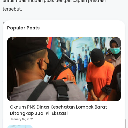
untuk tidak mudah puas dengan capain prestasi
tersebut.
"Biasanya mempertahankan prestasi itu lebih sulit",
Popular Posts
ucapnya.
Kedepan membangun kolaborasi juga penting untuk
melaksanakan program - program Strategis demi
menjaga keamanan dan ketertiban masyarakat.
Sementara disela - sela acara I Putu Stya Dharma Kasi
Keu Polres Loyim menyampaikan terimakasih banyak
kepada seluruh personel dan koordinasi selama ini
dalam pengelolaan anggaran.
Oknum PNS Dinas Kesehatan Lombok Barat
Ditangkap Jual Pil Ekstasi
January 07, 2021