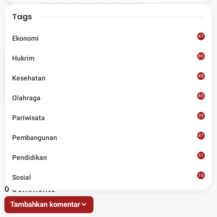
Tags
47
Ekonomi
86
Hukrim
Admin
48
Kesehatan
Situs berita terpercaya yang mengunggulkan nilai
45
kesantunan lugas dan keberimbangan dalam
Olahraga
merangkum ragam peristiwa pendidikan, sosial,
budaya, olahraga, politik, hukrim dan lainnya.
39
Pariwisata
47
Pembangunan
Artikel Terkait
51
Pendidikan
16
Sosial
8
0
Comments
Tambahkan komentar