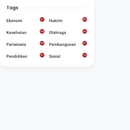
Digelar Para
Tags
Seniman Di Lombok
Utara
47
86
Ekonomi
Hukrim
48
45
Kesehatan
Olahraga
39
47
Pariwisata
Pembangunan
51
16
Pendidikan
Sosial
8