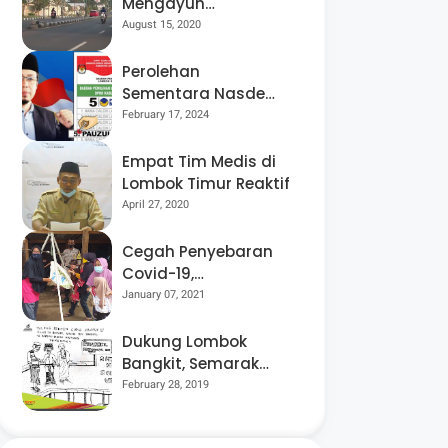
Mengayuh
Sepedanya Selama
August 15, 2020
17 Tahun, Demi
Menggelorakan
Perolehan
Kemerdekaan
Sementara Nasdem
Lobar Tertinggi,
February 17, 2024
Pauzul Bayan
Berpeluang “Rebut”
Empat Tim Medis di
Kursi Dapil 3
Lombok Timur Reaktif
April 27, 2020
Cegah Penyebaran
Covid-19,
Bhabinkamtibmas
January 07, 2021
Desa Luar Pantau
Kegiatan Posyandu
Dukung Lombok
Bangkit, Semarak
Pesta Rakyat
February 28, 2019
“BANGSAL
MENGGAWE” Kembali