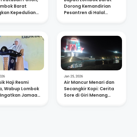
ombok Barat
Dorong Kemandirian
kan Kepedulian
Pesantren di Halal
ungan dan
Bihalal Nurul Hakim
nusiaan
2026
Jan 25, 2026
ik Haji Resmi
Air Mancur Menari dan
a, Wabup Lombok
Secangkir Kopi: Cerita
 Ingatkan Jamaah
Sore di Giri Menang
Niat dan
Square
atan