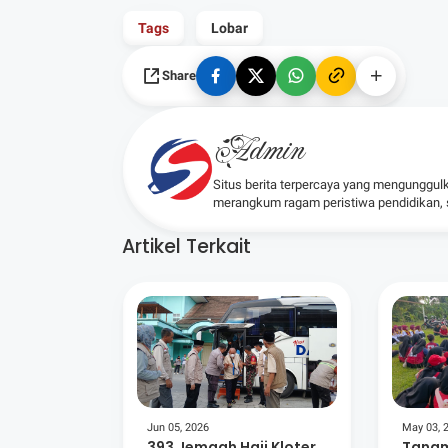
Tags
Lobar
Share
Admin
Situs berita terpercaya yang mengunggul
merangkum ragam peristiwa pendidikan, sos
Artikel Terkait
Jun 05, 2026
May 03, 
393 Jemaah Haji Kloter
Tanam