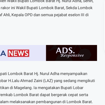
leh Wakil Bupati Lombok Barat Hj. Nurul Adha, Senin,
 rakor ini Wakil Bupati Lombok Barat, Sekda Lombok
af Ahli, Kepala OPD dan semua pejabat eselon III di
upati Lombok Barat Hj. Nurul Adha menyampaikan
obar H.Lalu Ahmad Zaini (LAZ) yang sedang mengikuti
antikan di Magelang. Ia mengatakan Bupati Lobar
Pemkab Lombok Barat dapat bergerak cepat serta
 dalam melaksanakan pembangunan di Lombok Barat.