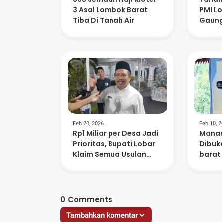
3 Asal Lombok Barat
PMI L
Tiba Di Tanah Air
Gaung
Lingk
Kema
Feb 20, 2026
Feb 10, 
Rp1 Miliar per Desa Jadi
Manas
Prioritas, Bupati Lobar
Dibuk
Klaim Semua Usulan
barat
Sudah Dipetakan
Jaga 
Keseh
0
Comments
Tambahkan komentar