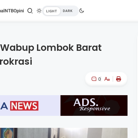
al
NTB
Opini
, Wabup Lombok Barat
rokrasi
0
A-
A+