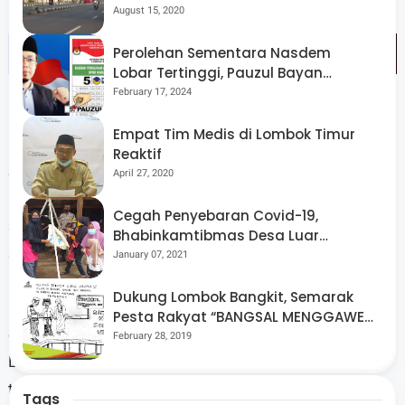
Menggelorakan Kemerdekaan
August 15, 2020
Perolehan Sementara Nasdem
Lobar Tertinggi, Pauzul Bayan
Berpeluang “Rebut” Kursi Dapil 3
February 17, 2024
Empat Tim Medis di Lombok Timur
Reaktif
Selain melakukan sidak ke rumah sakit, Wakil Bupati juga
April 27, 2020
melakukan kunjungan ke sejumlah pelayanan publik
Cegah Penyebaran Covid-19,
seperti dukcapil, perizinan dan kantor camat lembar
Bhabinkamtibmas Desa Luar
sekaligus memantau musrenbang tingkat kecamatan.
Pantau Kegiatan Posyandu
January 07, 2021
Langkah langkah yang dilakukan oleh Bupati dan Wakil
Dukung Lombok Bangkit, Semarak
Bupati Lobar untuk mempercepat gerak Lombok Barat
Pesta Rakyat “BANGSAL MENGGAWE”
dalam pembangunan sehingga visi misi mewujudkan
Kembali Digelar Para Seniman Di
February 28, 2019
Lombok Utara
Lombok Barat maju, mandiri dan berkeadilan dapat
terwujud. (Red)
Tags