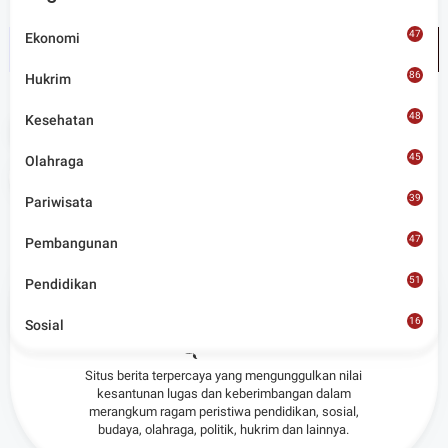
47
Ekonomi
86
Hukrim
48
Kesehatan
Tags
Lobar
45
Olahraga
Share
39
Pariwisata
47
Pembangunan
51
Pendidikan
16
Sosial
Admin
8
Situs berita terpercaya yang mengunggulkan nilai
kesantunan lugas dan keberimbangan dalam
merangkum ragam peristiwa pendidikan, sosial,
budaya, olahraga, politik, hukrim dan lainnya.