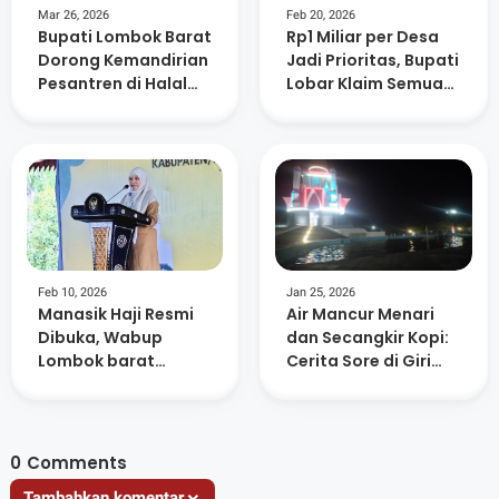
Mar 26, 2026
Feb 20, 2026
Bupati Lombok Barat
Rp1 Miliar per Desa
Dorong Kemandirian
Jadi Prioritas, Bupati
Pesantren di Halal
Lobar Klaim Semua
Bihalal Nurul Hakim
Usulan Sudah
Dipetakan
Feb 10, 2026
Jan 25, 2026
Manasik Haji Resmi
Air Mancur Menari
Dibuka, Wabup
dan Secangkir Kopi:
Lombok barat
Cerita Sore di Giri
Ingatkan Jamaah
Menang Square
Jaga Niat dan
Kesehatan
0
Comments
Tambahkan komentar