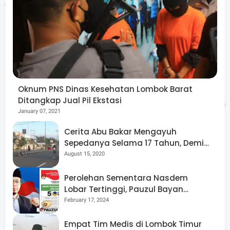
AKP I Nyoman Diana Mahardika menegaskan bahwa
pihaknya akan terus melakukan pengembangan kasus ini
untuk mengungkap kemungkinan adanya jaringan
narkoba yang lebih besar.
Oknum PNS Dinas Kesehatan Lombok Barat
Ditangkap Jual Pil Ekstasi
"Kami berkomitmen untuk terus memberantas peredaran
January 07, 2021
narkoba di wilayah Lombok Barat demi menciptakan
Cerita Abu Bakar Mengayuh
lingkungan yang aman dan kondusif bagi masyarakat,"
Sepedanya Selama 17 Tahun, Demi
pungkasnya.
Menggelorakan Kemerdekaan
August 15, 2020
Perolehan Sementara Nasdem
Lobar Tertinggi, Pauzul Bayan
Berpeluang “Rebut” Kursi Dapil 3
February 17, 2024
Pengungkapan kasus ini menjadi bukti keseriusan Polres
Lombok Barat dalam memerangi peredaran narkotika
Empat Tim Medis di Lombok Timur