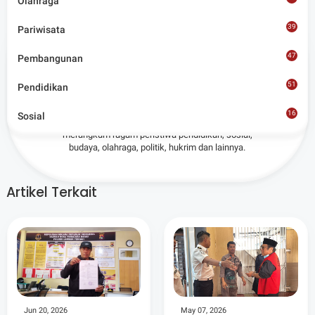
Olahraga
39
Pariwisata
47
Pembangunan
Admin
51
Pendidikan
Situs berita terpercaya yang mengunggulkan nilai
16
Sosial
kesantunan lugas dan keberimbangan dalam
8
merangkum ragam peristiwa pendidikan, sosial,
budaya, olahraga, politik, hukrim dan lainnya.
Artikel Terkait
Jun 20, 2026
May 07, 2026