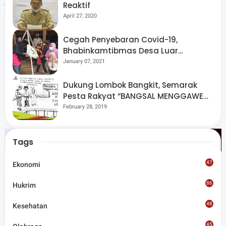
Reaktif
yang merusak generasi bangsa.
April 27, 2020
Cegah Penyebaran Covid-19,
Bhabinkamtibmas Desa Luar
Masyarakat diimbau untuk terus memberikan informasi
Pantau Kegiatan Posyandu
January 07, 2021
kepada pihak kepolisian apabila mengetahui adanya
Dukung Lombok Bangkit, Semarak
aktivitas mencurigakan terkait narkoba di lingkungan
Pesta Rakyat “BANGSAL MENGGAWE”
sekitar. (Red)
Kembali Digelar Para Seniman Di
February 28, 2019
Lombok Utara
Tags
47
Ekonomi
Tags
Hukrim
86
Hukrim
Share
48
Kesehatan
45