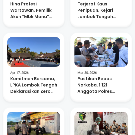
Hina Profesi
Terjerat Kaus
Wartawan, Pemilik
Penipuan, Kejari
Akun “Mbk Mona”
Lombok Tengah
Dipolisikan
Tahan Mantan
Bupati Dua Periode
ke Penjara
Apr 17, 2026
Mar 30, 2026
Komitmen Bersama,
‎Pastikan Bebas
LPKA Lombok Tengah
Narkoba, 1.121
Deklarasikan Zero
Anggota Polres
Halinar
Lombok Tengah
Jalani Tes Urine