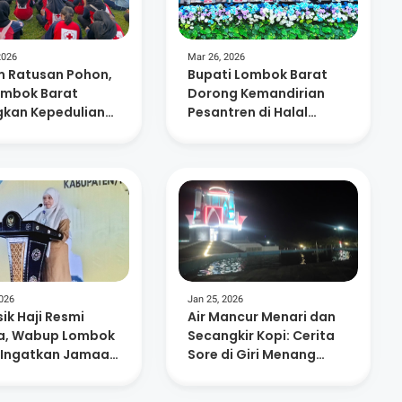
2026
Mar 26, 2026
 Ratusan Pohon,
Bupati Lombok Barat
ombok Barat
Dorong Kemandirian
kan Kepedulian
Pesantren di Halal
ungan dan
Bihalal Nurul Hakim
nusiaan
2026
Jan 25, 2026
ik Haji Resmi
Air Mancur Menari dan
a, Wabup Lombok
Secangkir Kopi: Cerita
 Ingatkan Jamaah
Sore di Giri Menang
Niat dan
Square
atan