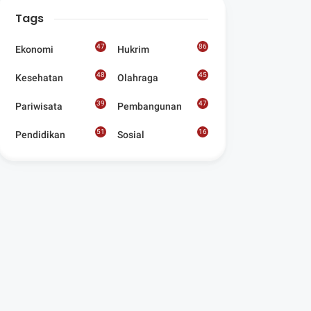
Digelar Para
Tags
Seniman Di Lombok
Utara
47
86
Ekonomi
Hukrim
48
45
Kesehatan
Olahraga
39
47
Pariwisata
Pembangunan
51
16
Pendidikan
Sosial
8