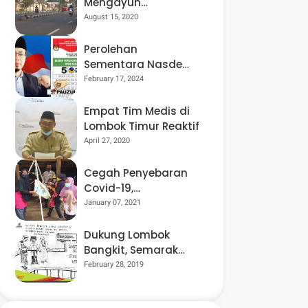
Mengayuh
Sepedanya Selama
August 15, 2020
17 Tahun, Demi
Menggelorakan
Perolehan
Kemerdekaan
Sementara Nasdem
Lobar Tertinggi,
February 17, 2024
Pauzul Bayan
Berpeluang “Rebut”
Empat Tim Medis di
Kursi Dapil 3
Lombok Timur Reaktif
April 27, 2020
Cegah Penyebaran
Covid-19,
Bhabinkamtibmas
January 07, 2021
Desa Luar Pantau
Kegiatan Posyandu
Dukung Lombok
Bangkit, Semarak
Pesta Rakyat
February 28, 2019
“BANGSAL
MENGGAWE” Kembali