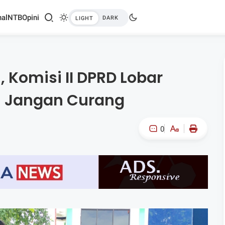
al
NTB
Opini
 Komisi II DPRD Lobar
U Jangan Curang
0
A-
A+