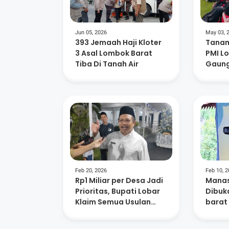
Jun 05, 2026
May 03, 
393 Jemaah Haji Kloter
Tanam
3 Asal Lombok Barat
PMI L
Tiba Di Tanah Air
Gaung
Lingk
Kema
Feb 20, 2026
Feb 10, 
Rp1 Miliar per Desa Jadi
Manas
Prioritas, Bupati Lobar
Dibuk
Klaim Semua Usulan
barat
Sudah Dipetakan
Jaga 
Keseh