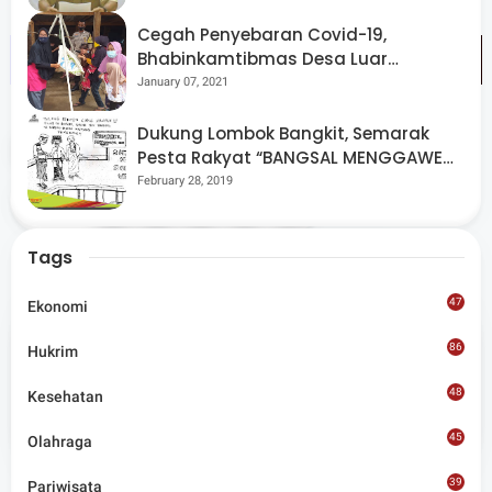
Cegah Penyebaran Covid-19,
Bhabinkamtibmas Desa Luar
Pantau Kegiatan Posyandu
January 07, 2021
Dukung Lombok Bangkit, Semarak
Tags
Lobar
Pesta Rakyat “BANGSAL MENGGAWE”
Kembali Digelar Para Seniman Di
February 28, 2019
Share
Lombok Utara
Tags
47
Ekonomi
86
Hukrim
Admin
48
Kesehatan
Situs berita terpercaya yang mengunggulkan nilai
kesantunan lugas dan keberimbangan dalam
45
Olahraga
merangkum ragam peristiwa pendidikan, sosial,
budaya, olahraga, politik, hukrim dan lainnya.
39
Pariwisata