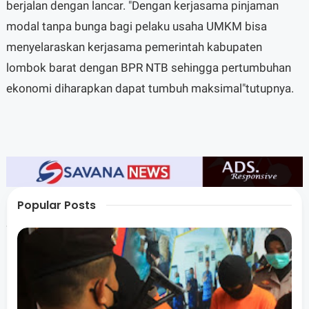
berjalan dengan lancar. "Dengan kerjasama pinjaman
modal tanpa bunga bagi pelaku usaha UMKM bisa
menyelaraskan kerjasama pemerintah kabupaten
lombok barat dengan BPR NTB sehingga pertumbuhan
ekonomi diharapkan dapat tumbuh maksimal"tutupnya.
Popular Posts
Sementara itu kepala OJK perwakilan NTB menjelaskan
kerjasama pemerintah Lombok Barat dengan BPR NTB
harus selaras dengan program tim percepatan akses
keuangan daerah untuk terus meningkatkan
perekonomian masyarakat. Hal ini juga diharapkan dapat