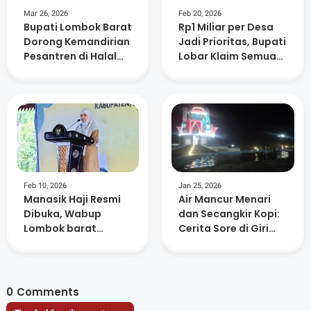
Mar 26, 2026
Feb 20, 2026
Bupati Lombok Barat
Rp1 Miliar per Desa
Dorong Kemandirian
Jadi Prioritas, Bupati
Pesantren di Halal
Lobar Klaim Semua
Bihalal Nurul Hakim
Usulan Sudah
Dipetakan
Feb 10, 2026
Jan 25, 2026
Manasik Haji Resmi
Air Mancur Menari
Dibuka, Wabup
dan Secangkir Kopi:
Lombok barat
Cerita Sore di Giri
Ingatkan Jamaah
Menang Square
Jaga Niat dan
Kesehatan
0
Comments