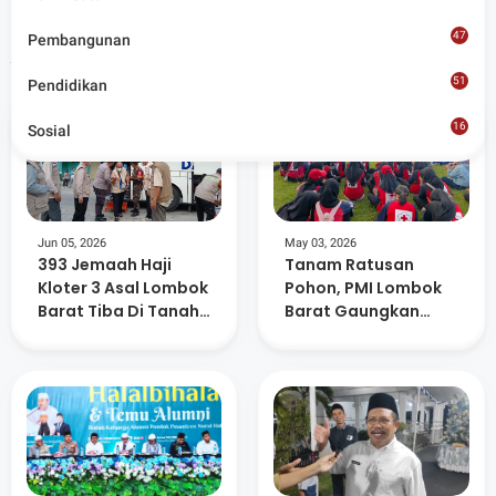
47
Pembangunan
Artikel Terkait
51
Pendidikan
16
Sosial
8
Jun 05, 2026
May 03, 2026
393 Jemaah Haji
Tanam Ratusan
Kloter 3 Asal Lombok
Pohon, PMI Lombok
Barat Tiba Di Tanah
Barat Gaungkan
Air
Kepedulian
Lingkungan dan
Kemanusiaan