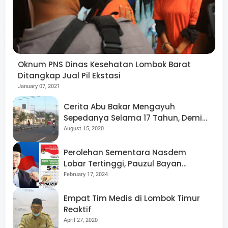
menjadi salah satu solusi dan langkah yang dapat
diambil Pemda dalam menurunkan angka kemiskinan
ekstrim. "Kita semua berharap agar program ini dapat
berjalan dengan lancar dan tepat sasaran sehingga
Oknum PNS Dinas Kesehatan Lombok Barat
dapat menurunkan angka kemiskinan ekstrim di
Ditangkap Jual Pil Ekstasi
January 07, 2021
Lobar,"terangnya.
Cerita Abu Bakar Mengayuh
Sepedanya Selama 17 Tahun, Demi
Menggelorakan Kemerdekaan
August 15, 2020
Kegiatan ini kemudian di lanjutkan dengan
Perolehan Sementara Nasdem
penandatanganan MOU kerjasama antara Pemerintah
Lobar Tertinggi, Pauzul Bayan
Berpeluang “Rebut” Kursi Dapil 3
Kabupaten Lombok Barat yang diwakili oleh Bupati
February 17, 2024
Lobar dengan BPR NTB serta OPD terkait seperti dinas
Empat Tim Medis di Lombok Timur
koperasi dan UKM. Kegiatan ini berjalan dengan lancar.
Reaktif
(Red)
April 27, 2020