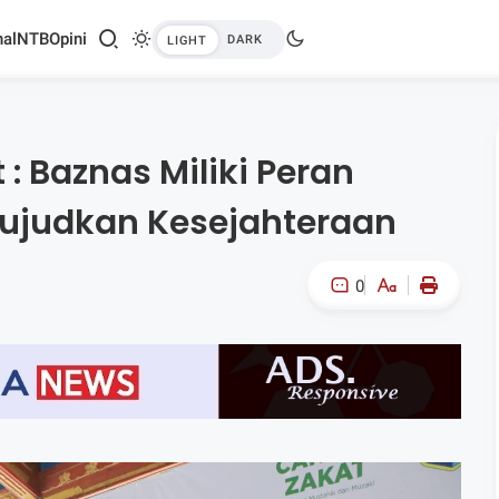
al
NTB
Opini
 Baznas Miliki Peran
ujudkan Kesejahteraan
0
A-
A+