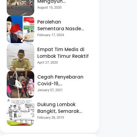
Mengayuh
Sepedanya Selama
August 15, 2020
17 Tahun, Demi
Menggelorakan
Perolehan
Kemerdekaan
Sementara Nasdem
Lobar Tertinggi,
February 17, 2024
Pauzul Bayan
Berpeluang “Rebut”
Empat Tim Medis di
Kursi Dapil 3
Lombok Timur Reaktif
April 27, 2020
Cegah Penyebaran
Covid-19,
Bhabinkamtibmas
January 07, 2021
Desa Luar Pantau
Kegiatan Posyandu
Dukung Lombok
Bangkit, Semarak
Pesta Rakyat
February 28, 2019
“BANGSAL
MENGGAWE” Kembali