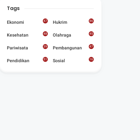
Digelar Para
Tags
Seniman Di Lombok
Utara
47
86
Ekonomi
Hukrim
48
45
Kesehatan
Olahraga
39
47
Pariwisata
Pembangunan
51
16
Pendidikan
Sosial
8