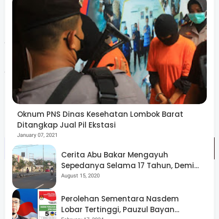
bekerja harus berorientasi kepada layanan. Ia berharap
mulai sekarang kita harus Reorientasi kepada cara kerja
dan Reorientasi diri kita kepada disiplin. "kita harus mulai
membangun jati diri secara personal tanpa melihat kiri
dan kanan, bangunlah jati diri kita sendiri sehingga
menjadi pribadi yang lebih baik dan ikut berperan untuk
mewujudkan Lombok Barat yang maju, mandiri dan
Oknum PNS Dinas Kesehatan Lombok Barat
berkeadilan," harapnya.
Ditangkap Jual Pil Ekstasi
January 07, 2021
Cerita Abu Bakar Mengayuh
Sepedanya Selama 17 Tahun, Demi
Menggelorakan Kemerdekaan
August 15, 2020
Perolehan Sementara Nasdem
Lobar Tertinggi, Pauzul Bayan
Pelaksanaan kegiatan ini juga menjadi bagian dari upaya