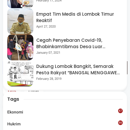
Berpeluang “Rebut” Kursi Dapil 3
February 17, 2024
bersama untuk mendukung terwujudnya ASN yang
mandiri, kolaboratif, dan siap menghadapi tantangan
Empat Tim Medis di Lombok Timur
Reaktif
perubahan zaman. Hal ini sejalan dengan tagline dan visi
April 27, 2020
Bupati Lombok Barat Maju, Mandiri dan Berkeadilan
serta Sejahtera dari Desa. Acara ini berjalan lancar dan
Cegah Penyebaran Covid-19,
Bhabinkamtibmas Desa Luar
penuh sukacita. (*)
Pantau Kegiatan Posyandu
January 07, 2021
Dukung Lombok Bangkit, Semarak
Pesta Rakyat “BANGSAL MENGGAWE”
Kembali Digelar Para Seniman Di
February 28, 2019
Lombok Utara
Tags
Lobar
Tags
Share
47
Ekonomi
86
Hukrim