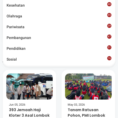
48
Kesehatan
45
Olahraga
Admin
39
Pariwisata
Situs berita terpercaya yang mengunggulkan nilai
kesantunan lugas dan keberimbangan dalam
47
Pembangunan
merangkum ragam peristiwa pendidikan, sosial,
budaya, olahraga, politik, hukrim dan lainnya.
51
Pendidikan
16
Artikel Terkait
Sosial
8
Jun 05, 2026
May 03, 2026
393 Jemaah Haji
Tanam Ratusan
Kloter 3 Asal Lombok
Pohon, PMI Lombok