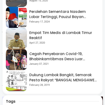
Menggelorakan Kemerdekaan
August 15, 2020
Perolehan Sementara Nasdem
Para delegasi tampak antusias mengikuti berbagai
Lobar Tertinggi, Pauzul Bayan
rangkaian acara IGS di hari kedua ini. H.E. Mr. Tomáš
Berpeluang “Rebut” Kursi Dapil 3
February 17, 2024
Ferko selaku Duta Besar Slovakia mengungkapkan, acara
Empat Tim Medis di Lombok Timur
tak hanya berhasil memperkenalkan adat istiadat yang
Reaktif
ada di Provinsi NTB tetapi juga membuat para delegasi
April 27, 2020
lainnya untuk mengeksplore lebih jauh tempat-tempat
Cegah Penyebaran Covid-19,
yang ada di NTB.
Bhabinkamtibmas Desa Luar
Pantau Kegiatan Posyandu
January 07, 2021
Dukung Lombok Bangkit, Semarak
"We'll come back definitely to see other places,"
Pesta Rakyat “BANGSAL MENGGAWE”
Kembali Digelar Para Seniman Di
February 28, 2019
tandasnya. (Red)
Lombok Utara
Tags