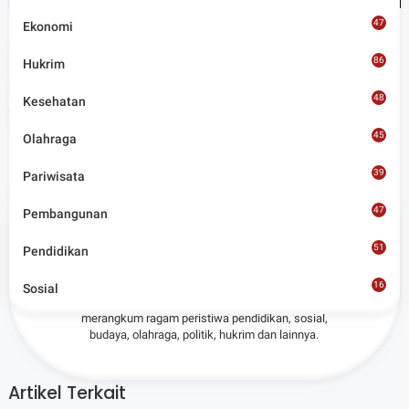
47
Ekonomi
Tags
Mataram
86
Hukrim
48
Kesehatan
Share
45
Olahraga
39
Pariwisata
47
Pembangunan
Admin
51
Pendidikan
Situs berita terpercaya yang mengunggulkan nilai
16
Sosial
8
kesantunan lugas dan keberimbangan dalam
merangkum ragam peristiwa pendidikan, sosial,
budaya, olahraga, politik, hukrim dan lainnya.
Artikel Terkait