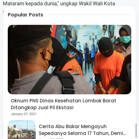
Mataram kepada dunia," ungkap Wakil Wali Kota
Mataram TGH. Mujiburrahman, S.H.
Popular Posts
Setelah mengunjungi Kota Tua Ampenan, para Delegasi
mengunjungi Museum Negeri Provinsi NTB. Pada
kesempatan tersebut, Kepala Museum NTB Ahmad
Nuralam mempersilakan para delegasi untuk mengenali
lebih dalam Provinsi NTB melaui koleksi yang ada di
museum NTB.
Oknum PNS Dinas Kesehatan Lombok Barat
Ditangkap Jual Pil Ekstasi
January 07, 2021
Cerita Abu Bakar Mengayuh
Sepedanya Selama 17 Tahun, Demi