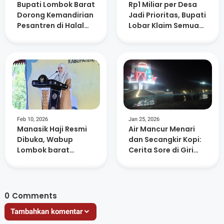
Bupati Lombok Barat
Rp1 Miliar per Desa
Dorong Kemandirian
Jadi Prioritas, Bupati
Pesantren di Halal
Lobar Klaim Semua
Bihalal Nurul Hakim
Usulan Sudah
Dipetakan
Feb 10, 2026
Jan 25, 2026
Manasik Haji Resmi
Air Mancur Menari
Dibuka, Wabup
dan Secangkir Kopi:
Lombok barat
Cerita Sore di Giri
Ingatkan Jamaah
Menang Square
Jaga Niat dan
Kesehatan
0
Comments
Tambahkan komentar