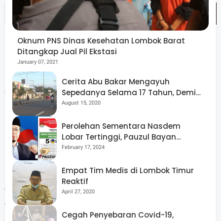
Oknum PNS Dinas Kesehatan Lombok Barat
Ditangkap Jual Pil Ekstasi
January 07, 2021
"Ini menjadi PR buat Dukcapil agar jangan sampai ada
Cerita Abu Bakar Mengayuh
Sepedanya Selama 17 Tahun, Demi
warga tidak dapat mengakses layanan kesehatan,
Menggelorakan Kemerdekaan
August 15, 2020
pendidikan, dan bantuan lainnya hanya karena urusan
KTP," tegas Ummi Nurul Adha.
Perolehan Sementara Nasdem
Lobar Tertinggi, Pauzul Bayan
Berpeluang “Rebut” Kursi Dapil 3
February 17, 2024
Empat Tim Medis di Lombok Timur
Di kesempatan itu, Akhkam memaparkan aneka
Reaktif
terobosan yang dilakukan dinasnya dalam dua tahun
April 27, 2020
terakhir. Selain bekerja sama dengan desa membentuk
Cegah Penyebaran Covid-19,
dan mengaktifkan kios adminduk, pihaknya juga bekerja