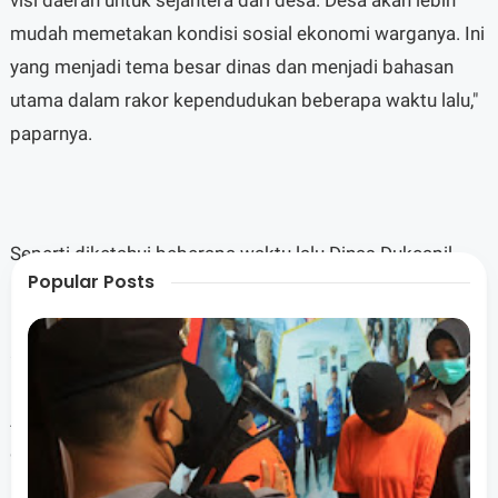
mudah memetakan kondisi sosial ekonomi warganya. Ini
yang menjadi tema besar dinas dan menjadi bahasan
utama dalam rakor kependudukan beberapa waktu lalu,"
paparnya.
Seperti diketahui beberapa waktu lalu Dinas Dukcapil
Popular Posts
menyelenggarakan Rapat Koordinasi Kependudukan.
Dalam rakor yang dihadiri oleh seluruh operator kios
adminduk desa dan kesehatan serta beberapa OPD
pengguna data padan dukcapil, Wakil Bupati Hj. Nurul
Adha berpesan agar data padu adminduk harus menjadi
dasar dalam penetapan seluruh jenis bantuan.