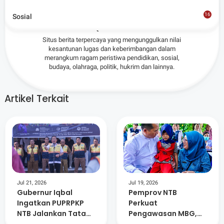
Admin
16
Sosial
8
Situs berita terpercaya yang mengunggulkan nilai
kesantunan lugas dan keberimbangan dalam
merangkum ragam peristiwa pendidikan, sosial,
budaya, olahraga, politik, hukrim dan lainnya.
Artikel Terkait
Jul 21, 2026
Jul 19, 2026
Gubernur Iqbal
Pemprov NTB
Ingatkan PUPRPKP
Perkuat
NTB Jalankan Tata
Pengawasan MBG,
kelola Pemerintahan
SPPG Tak Patuh Akan