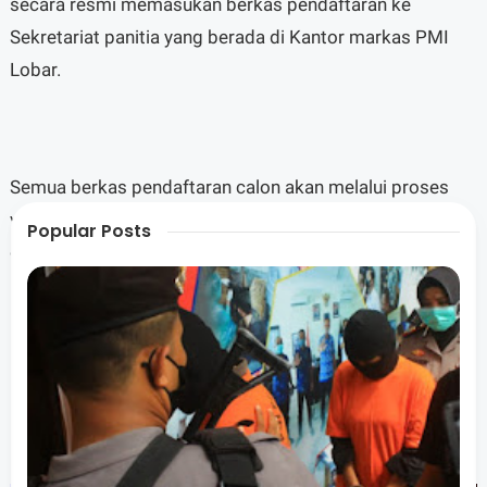
secara resmi memasukan berkas pendaftaran ke
Sekretariat panitia yang berada di Kantor markas PMI
Lobar.
Semua berkas pendaftaran calon akan melalui proses
verifikasi ketat sesuai dengan ketentuan yang tertuang
Popular Posts
dalam AD/ART organisasi.
"Alhamdulillah sudah ada tujuh Pendaftar yang masuk,
untuk para pendaftar ini nanti kami akan undang pas
Muskab," ujarnya.