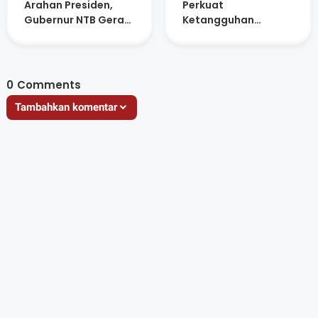
Arahan Presiden,
Perkuat
Gubernur NTB Gerak
Ketangguhan
Cepat Bahas
Masyarakat Lewat
Program Strategis
Pengembangan
Sistem Peringatan
Dini Berbasis
0
Comments
Komunitas di DAS
Tambahkan komentar
Kelep