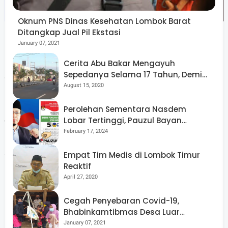
Oknum PNS Dinas Kesehatan Lombok Barat
Ditangkap Jual Pil Ekstasi
January 07, 2021
Cerita Abu Bakar Mengayuh
Sepedanya Selama 17 Tahun, Demi
Sebagai organisasi yang bergerak di bidang
Menggelorakan Kemerdekaan
August 15, 2020
kemanusiaan, kata Arul, PMI butuh sosok pemimpin yang
memiliki dedikasi tinggi terhadap aksi kemanusiaan
Perolehan Sementara Nasdem
Lobar Tertinggi, Pauzul Bayan
tanpa menimbulkan beban bagi pihak lain. Selain itu,
Berpeluang “Rebut” Kursi Dapil 3
February 17, 2024
pemimpin yang ideal juga diharapkan mampu merangkul
seluruh relawan PMI.
Empat Tim Medis di Lombok Timur
Reaktif
April 27, 2020
Cegah Penyebaran Covid-19,
"Harapan kami Muskab berjalan lancar dan kedepan
Bhabinkamtibmas Desa Luar
ketua PMI yang terpilih dia harus merangkul relawan,
Pantau Kegiatan Posyandu
January 07, 2021