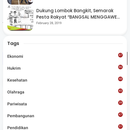
membenahi markas dan kedua Unit Donor Darah serta
Dukung Lombok Bangkit, Semarak
memastikan organisasi ini berjalan sesuai AD-ART,"
Pesta Rakyat “BANGSAL MENGGAWE”
tutupnya.(Red)
Kembali Digelar Para Seniman Di
February 28, 2019
Lombok Utara
Tags
47
Ekonomi
86
Hukrim
48
Kesehatan
Tags
Sosial
45
Olahraga
Share
39
Pariwisata
47
Pembangunan
51
Pendidikan