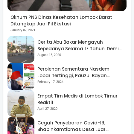
selama menjalankan ibadah haji agar dilancarkan oleh
Allah SWT," harapnya.
Oknum PNS Dinas Kesehatan Lombok Barat
Ditangkap Jual Pil Ekstasi
January 07, 2021
Cerita Abu Bakar Mengayuh
Sepedanya Selama 17 Tahun, Demi
Menggelorakan Kemerdekaan
August 15, 2020
Perolehan Sementara Nasdem
Sementara itu kepala Kantor Kementrian Agama
Lobar Tertinggi, Pauzul Bayan
kabupaten lombok barat Drs.Hariadi Iskandar
Berpeluang “Rebut” Kursi Dapil 3
February 17, 2024
menyampaikan kepada seluruh jamaah agar terus
Empat Tim Medis di Lombok Timur
menjaga kesehatan selama di Makkah agar ibadah yang
Reaktif
dilaksanakan berjalan dengan lancar. Selain itu ia juga
April 27, 2020
meminta para jama'ah untuk memperbanyak zikir dan
Cegah Penyebaran Covid-19,
sabar agar ibadah dilancarkan. Ia juga bersyukur semua
Bhabinkamtibmas Desa Luar
jama'ah haji asal Lombok Barat dapat berangkat dengan