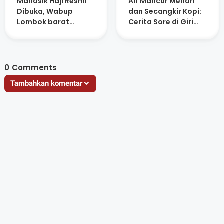
Manasik Haji Resmi
Air Mancur Menari
Dibuka, Wabup
dan Secangkir Kopi:
Lombok barat
Cerita Sore di Giri
Ingatkan Jamaah
Menang Square
Jaga Niat dan
Kesehatan
0
Comments
Tambahkan komentar