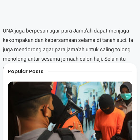
UNA juga berpesan agar para Jama'ah dapat menjaga
kekompakan dan kebersamaan selama di tanah suci. Ia
juga mendorong agar para jama'ah untuk saling tolong
menolong antar sesama jemaah calon haji. Selain itu
wabup UNA juga berpesan agar para jama'ah calon haji
Popular Posts
Lombok Barat untuk tetap menjaga nama baik
daerah,bangsa dan negara selama beribadah dengan
cara mengikuti berbagai aturan yang berlaku didaerah
tersebut. "Mari kita saling menjaga dan saling membantu
karena ada jama'ah yang sudah lanjut usia sehingga perlu
dijaga sama yang muda. Selain itu perlu juga menjaga
keharmonisan dan saling menghargai satu sama lain,