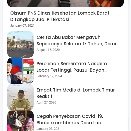
Oknum PNS Dinas Kesehatan Lombok Barat
Ditangkap Jual Pil Ekstasi
Ia juga menyarankan agar dicek kemungkinan perangkat
January 07, 2021
desa sedang mengikuti kegiatan di Kantor Camat
Sembalun.
Cerita Abu Bakar Mengayuh
Sepedanya Selama 17 Tahun, Demi
Menggelorakan Kemerdekaan
August 15, 2020
Perolehan Sementara Nasdem
Fenomena seperti ini menjadi sinyal penting bagi
Lobar Tertinggi, Pauzul Bayan
Berpeluang “Rebut” Kursi Dapil 3
February 17, 2024
pemerintah daerah agar lebih serius dalam membenahi
tata kelola pelayanan publik di tingkat desa, mengingat
Empat Tim Medis di Lombok Timur
desa adalah garda terdepan dalam melayani warga.
Reaktif
April 27, 2020
(red.)
Cegah Penyebaran Covid-19,
Bhabinkamtibmas Desa Luar
Pantau Kegiatan Posyandu
January 07, 2021