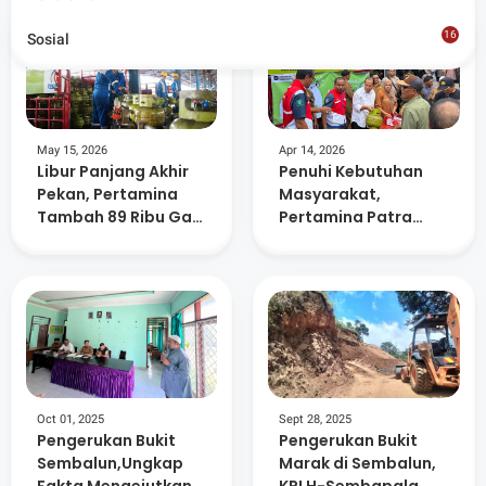
16
Sosial
8
May 15, 2026
Apr 14, 2026
Libur Panjang Akhir
Penuhi Kebutuhan
Pekan, Pertamina
Masyarakat,
Tambah 89 Ribu Gas
Pertamina Patra
Elpiji di NTB
Niaga Distribusi 59
Ribu Tabung Elpiji
Tambahan Di
Lombok Timur
Oct 01, 2025
Sept 28, 2025
Pengerukan Bukit
Pengerukan Bukit
Sembalun,Ungkap
Marak di Sembalun,