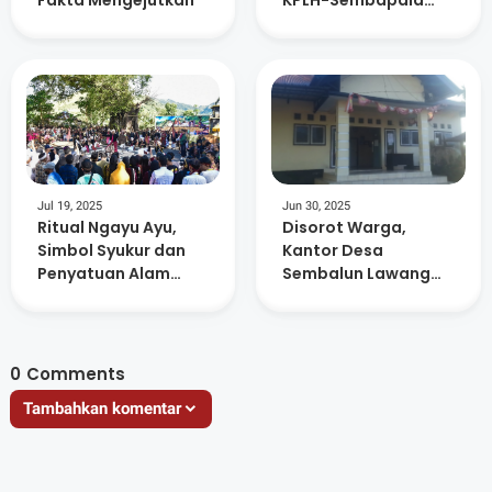
Fakta Mengejutkan
KPLH-Sembapala
dan Warga Serukan
Moratorium
Jul 19, 2025
Jun 30, 2025
Ritual Ngayu Ayu,
Disorot Warga,
Simbol Syukur dan
Kantor Desa
Penyatuan Alam
Sembalun Lawang
Masyarakat Adat
Kosong Saat Jam
Sembalun
Pelayanan
0
Comments
Tambahkan komentar