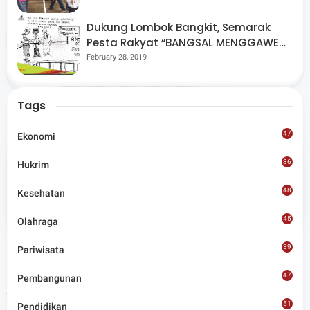
Dukung Lombok Bangkit, Semarak
Tags
Lombok Timur
Pesta Rakyat “BANGSAL MENGGAWE”
Kembali Digelar Para Seniman Di
February 28, 2019
Share
Lombok Utara
Tags
47
Ekonomi
86
Hukrim
Admin
48
Kesehatan
Situs berita terpercaya yang mengunggulkan nilai
45
kesantunan lugas dan keberimbangan dalam
Olahraga
merangkum ragam peristiwa pendidikan, sosial,
budaya, olahraga, politik, hukrim dan lainnya.
39
Pariwisata
47
Pembangunan
Artikel Terkait
51
Pendidikan