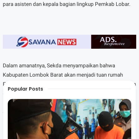
para asisten dan kepala bagian lingkup Pemkab Lobar.
Dalam amanatnya, Sekda menyampaikan bahwa
Kabupaten Lombok Barat akan menjadi tuan rumah
Festival Olahraga Rekreasi Nasional (FORNAS) yang akan
Popular Posts
digelar mulai 6 Juli hingga 1 Agustus 2025. "Lombok
Barat akan menjadi tuan rumah untuk lima cabang
olahraga. Venue utama berada di Bencingah Agung dan
Lapangan Kantor Bupati," jelasnya.