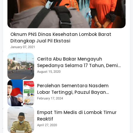
Ia mengajak seluruh ASN dan perangkat daerah untuk
mendukung penuh dan menyukseskan pelaksanaan
FORNAS. "Kami berharap semua ASN dapat berperan
Oknum PNS Dinas Kesehatan Lombok Barat
Ditangkap Jual Pil Ekstasi
aktif menyukseskan kegiatan ini. Ini bukan hanya ajang
January 07, 2021
olahraga, tapi juga momentum strategis untuk
Cerita Abu Bakar Mengayuh
mempromosikan daerah," tambahnya.
Sepedanya Selama 17 Tahun, Demi
Menggelorakan Kemerdekaan
August 15, 2020
Perolehan Sementara Nasdem
Sekda juga menekankan pentingnya kolaborasi dan
Lobar Tertinggi, Pauzul Bayan
Berpeluang “Rebut” Kursi Dapil 3
February 17, 2024
sinergi antar perangkat daerah demi menyambut para
tamu dengan ramah dan profesional. "Diperkirakan
Empat Tim Medis di Lombok Timur
sekitar 15 ribu peserta akan hadir di Lombok Barat.
Reaktif
April 27, 2020
Jadilah tuan rumah yang baik dan berikan kesan positif