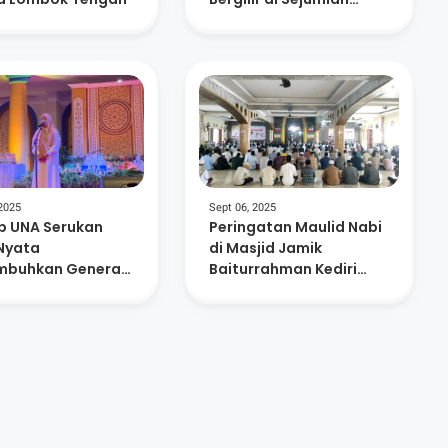
Daerah NTB
 2025
Sept 06, 2025
 UNA Serukan
Peringatan Maulid Nabi
 Nyata
di Masjid Jamik
buhkan Generasi
Baiturrahman Kediri
ni Pada
Berlangsung Khidmat
upan MTQ Lembar