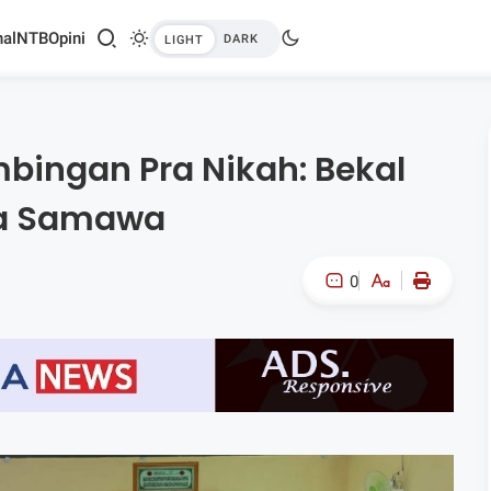
al
NTB
Opini
bingan Pra Nikah: Bekal
ga Samawa
0
A-
A+