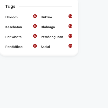
Digelar Para
Tags
Seniman Di Lombok
Utara
47
86
Ekonomi
Hukrim
48
45
Kesehatan
Olahraga
39
47
Pariwisata
Pembangunan
51
16
Pendidikan
Sosial
8