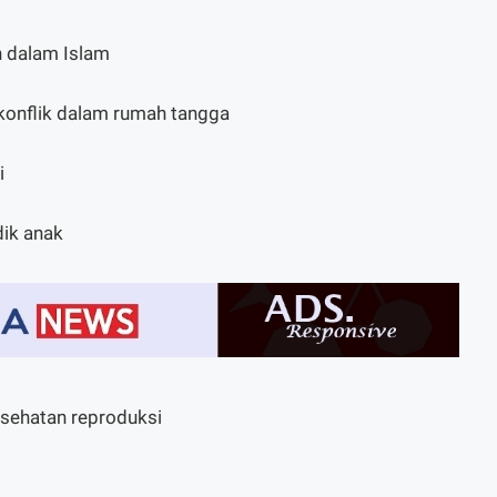
n dalam Islam
konflik dalam rumah tangga
i
dik anak
esehatan reproduksi