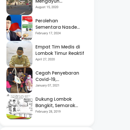
Mengayuh
Sepedanya Selama
August 15, 2020
17 Tahun, Demi
Menggelorakan
Perolehan
Kemerdekaan
Sementara Nasdem
Lobar Tertinggi,
February 17, 2024
Pauzul Bayan
Berpeluang “Rebut”
Empat Tim Medis di
Kursi Dapil 3
Lombok Timur Reaktif
April 27, 2020
Cegah Penyebaran
Covid-19,
Bhabinkamtibmas
January 07, 2021
Desa Luar Pantau
Kegiatan Posyandu
Dukung Lombok
Bangkit, Semarak
Pesta Rakyat
February 28, 2019
“BANGSAL
MENGGAWE” Kembali