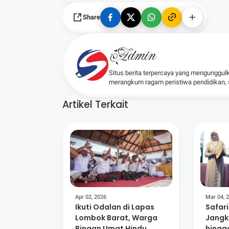
Share
Admin
Situs berita terpercaya yang mengunggul
merangkum ragam peristiwa pendidikan, sos
Artikel Terkait
Apr 02, 2026
Mar 04, 
Ikuti Odalan di Lapas
Safar
Lombok Barat, Warga
Jangk
Binaan Umat Hindu
hingg