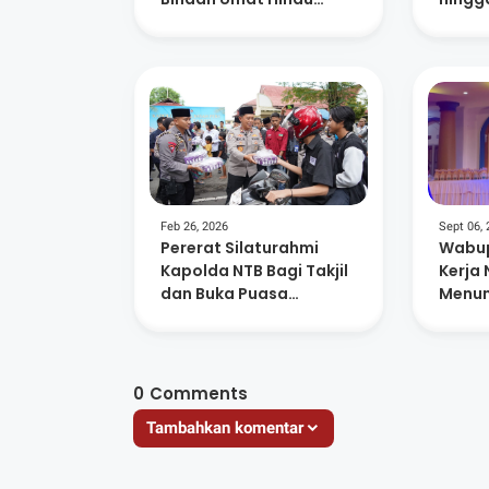
Rasakan Ketenangan
Batin
Feb 26, 2026
Sept 06,
Pererat Silaturahmi
Wabup
Kapolda NTB Bagi Takjil
Kerja
dan Buka Puasa
Menum
Bersama Wartawan
Qur’a
Penut
0
Comments
Tambahkan komentar