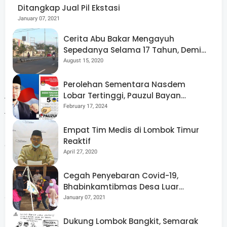
Ditangkap Jual Pil Ekstasi
PMI, bahkan kalau Rumah sakit Provinsi tidak
January 07, 2021
mempunyai darah kami penuhi," terangnya.
Cerita Abu Bakar Mengayuh
Sepedanya Selama 17 Tahun, Demi
Menggelorakan Kemerdekaan
August 15, 2020
Perolehan Sementara Nasdem
Pihak rumah sakit juga mengimbau agar masyarakat
Lobar Tertinggi, Pauzul Bayan
tidak panik, dan mengonfirmasi langsung ke petugas
Berpeluang “Rebut” Kursi Dapil 3
February 17, 2024
terkait jika menghadapi kondisi sulit atau darurat. Ia
Empat Tim Medis di Lombok Timur
menambahkan bahwa sistem permintaan darah sudah
Reaktif
diatur sesuai prosedur yang berlaku..
April 27, 2020
Cegah Penyebaran Covid-19,
Bhabinkamtibmas Desa Luar
Pantau Kegiatan Posyandu
January 07, 2021
“Jika warga kesulitan memperoleh darah, ya tidak
masalah lansung mengubungi kami, kami tetap
Dukung Lombok Bangkit, Semarak