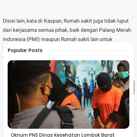
Disisi lain, kata dr Kaspan, Rumah sakit juga tidak luput
dari kerjasama semua pihak, baik dengan Palang Merah
Indonesia (PMI) maupun Rumah sakit lain untuk
memenuhi kebutuhan pasien dan memastikan pelayanan
Popular Posts
terhadap pasien tetap optimal. Mengingat, kebutuhan
darah di Rumah sakit mencapai 350 kantong per bulan.
“Kami tekankan, tidak ada perbedaan antara seluruh UTD
Oknum PNS Dinas Kesehatan Lombok Barat
karena kita semua saling mengisi antara rumah sakit dan