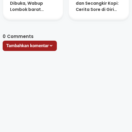
Dibuka, Wabup
dan Secangkir Kopi:
Lombok barat
Cerita Sore di Giri
Ingatkan Jamaah
Menang Square
Jaga Niat dan
Kesehatan
0
Comments
Tambahkan komentar