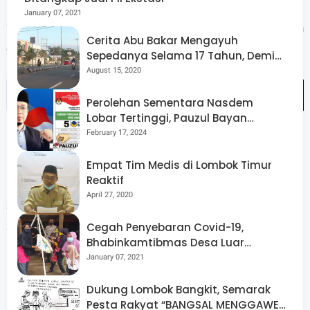
January 07, 2021
“Dengan adanya grup ini, koordinasi akan lebih cepat, dan
Cerita Abu Bakar Mengayuh
donor dapat siap kapan saja diperlukan,” tambahnya.
Sepedanya Selama 17 Tahun, Demi
Menggelorakan Kemerdekaan
August 15, 2020
Perolehan Sementara Nasdem
Lobar Tertinggi, Pauzul Bayan
Berpeluang “Rebut” Kursi Dapil 3
February 17, 2024
Empat Tim Medis di Lombok Timur
Reaktif
Masyarakat menyambut kegiatan ini dengan antusias.
April 27, 2020
Selain mendonorkan darah, peserta juga menikmati
suasana kebersamaan melalui jalan santai dan senam
Cegah Penyebaran Covid-19,
Bhabinkamtibmas Desa Luar
massal yang membangkitkan semangat kemerdekaan.
Pantau Kegiatan Posyandu
January 07, 2021
Dukung Lombok Bangkit, Semarak
Pesta Rakyat “BANGSAL MENGGAWE”