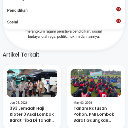
Admin
51
Pendidikan
Situs berita terpercaya yang mengunggulkan nilai
16
Sosial
8
kesantunan lugas dan keberimbangan dalam
merangkum ragam peristiwa pendidikan, sosial,
budaya, olahraga, politik, hukrim dan lainnya.
Artikel Terkait
Jun 05, 2026
May 03, 2026
393 Jemaah Haji
Tanam Ratusan
Kloter 3 Asal Lombok
Pohon, PMI Lombok
Barat Tiba Di Tanah
Barat Gaungkan
Air
Kepedulian