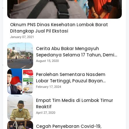
tidak hanya dengan perayaan seremonial, tetapi juga
melalui aksi nyata kemanusiaan yang menyentuh
Oknum PNS Dinas Kesehatan Lombok Barat
langsung kehidupan masyarakat.
Ditangkap Jual Pil Ekstasi
January 07, 2021
Cerita Abu Bakar Mengayuh
Sepedanya Selama 17 Tahun, Demi
"Kami berharap, melalui kegiatan ini warga semakin
Menggelorakan Kemerdekaan
August 15, 2020
termotivasi untuk melakukan aksi kemanusiaan, dan
Perolehan Sementara Nasdem
menjadikan perayaan hari kemerdekaan ini sebagai
Lobar Tertinggi, Pauzul Bayan
momentum saling tolong menolong," pungkasnya.
Berpeluang “Rebut” Kursi Dapil 3
February 17, 2024
Empat Tim Medis di Lombok Timur
Reaktif
April 27, 2020
Seperti diketahui, gencarnya pelayanan Donor Darah
membuat stok darah di UDD PMI Lombok barat tetap
Cegah Penyebaran Covid-19,