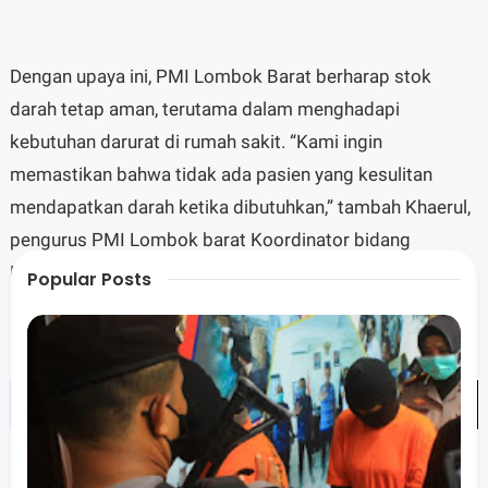
Dengan upaya ini, PMI Lombok Barat berharap stok
darah tetap aman, terutama dalam menghadapi
kebutuhan darurat di rumah sakit. “Kami ingin
memastikan bahwa tidak ada pasien yang kesulitan
mendapatkan darah ketika dibutuhkan,” tambah Khaerul,
pengurus PMI Lombok barat Koordinator bidang
Penanggulangan Bencana.
Popular Posts
Semarak HUT RI ke-80 tahun ini pun semakin bermakna,