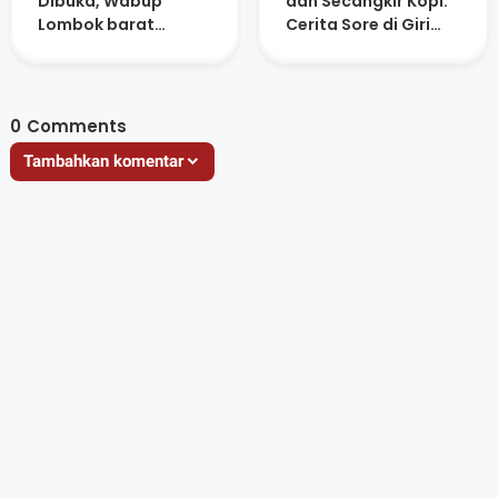
Dibuka, Wabup
dan Secangkir Kopi:
Lombok barat
Cerita Sore di Giri
Ingatkan Jamaah
Menang Square
Jaga Niat dan
Kesehatan
0
Comments
Tambahkan komentar