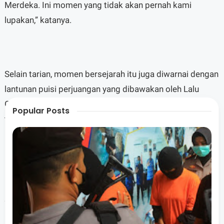
Merdeka. Ini momen yang tidak akan pernah kami
lupakan,” katanya.
Selain tarian, momen bersejarah itu juga diwarnai dengan
lantunan puisi perjuangan yang dibawakan oleh Lalu
Galih Asanka Mulawarman dan Sela yang juga pelatih
Popular Posts
tari. Galih menegaskan bahwa penampilan ini bukan
hanya seremonial, tetapi sarana untuk menanamkan nilai
kebangsaan kepada generasi muda.
“Generasi NTB harus berani percaya diri, membawa
nama daerah ke tingkat nasional dan internasional.