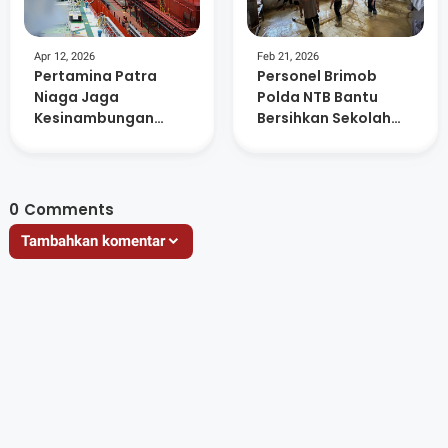
Apr 12, 2026
Feb 21, 2026
Pertamina Patra
Personel Brimob
Niaga Jaga
Polda NTB Bantu
Kesinambungan
Bersihkan Sekolah
Suplai Elpiji
Terdampak Bencana
Nusantara, Sebagai
di Aceh Tamiang
Urat Nadi Energi
Indonesia
0
Comments
Tambahkan komentar