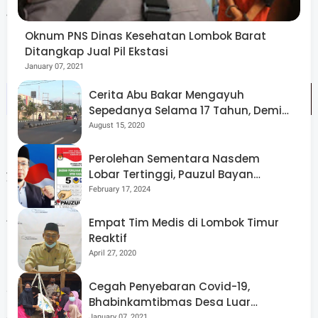
Jangan pernah takut mencoba hal baru,” pesannya.
Oknum PNS Dinas Kesehatan Lombok Barat
Ditangkap Jual Pil Ekstasi
January 07, 2021
Cerita Abu Bakar Mengayuh
Sepedanya Selama 17 Tahun, Demi
Menggelorakan Kemerdekaan
August 15, 2020
Usai upacara penurunan bendera, publik figur nasional
Perolehan Sementara Nasdem
Lobar Tertinggi, Pauzul Bayan
yang saat ini menjabat sebagai Utusan Khusus Presiden
Berpeluang “Rebut” Kursi Dapil 3
February 17, 2024
Bidang Pembinaan Generasi Muda dan Pekerja Seni Raffi
Ahmad yang turut hadir pun memberikan apresiasi.
Empat Tim Medis di Lombok Timur
Reaktif
April 27, 2020
Cegah Penyebaran Covid-19,
“Hari ini penampilan dari pagi sampai malam keren
Bhabinkamtibmas Desa Luar
semua, khususnya NTB, keren banget,” ujarnya singkat.
Pantau Kegiatan Posyandu
January 07, 2021