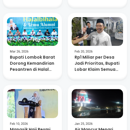
Air
Kepedulian
Lingkungan dan
Kemanusiaan
Mar 26, 2026
Feb 20, 2026
Bupati Lombok Barat
Rp1 Miliar per Desa
Dorong Kemandirian
Jadi Prioritas, Bupati
Pesantren di Halal
Lobar Klaim Semua
Bihalal Nurul Hakim
Usulan Sudah
Dipetakan
Feb 10, 2026
Jan 25, 2026
Manasik Haji Resmi
Air Mancur Menari