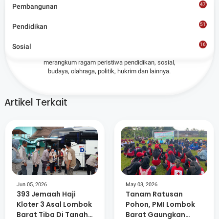
47
Pembangunan
Admin
51
Pendidikan
Situs berita terpercaya yang mengunggulkan nilai
16
Sosial
8
kesantunan lugas dan keberimbangan dalam
merangkum ragam peristiwa pendidikan, sosial,
budaya, olahraga, politik, hukrim dan lainnya.
Artikel Terkait
Jun 05, 2026
May 03, 2026
393 Jemaah Haji
Tanam Ratusan
Kloter 3 Asal Lombok
Pohon, PMI Lombok
Barat Tiba Di Tanah
Barat Gaungkan