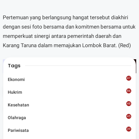
Pertemuan yang berlangsung hangat tersebut diakhiri
dengan sesi foto bersama dan komitmen bersama untuk
memperkuat sinergi antara pemerintah daerah dan
Karang Taruna dalam memajukan Lombok Barat. (Red)
Tags
47
Ekonomi
Tags
Lobar
86
Hukrim
48
Kesehatan
Share
45
Olahraga
39
Pariwisata