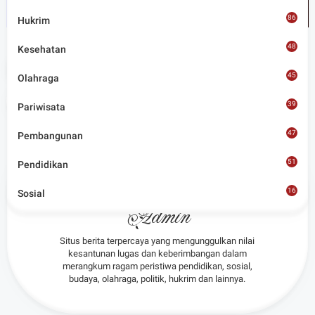
86
Hukrim
48
Kesehatan
Tags
Nasional
News
45
Olahraga
Share
39
Pariwisata
47
Pembangunan
51
Pendidikan
16
Sosial
8
Admin
Situs berita terpercaya yang mengunggulkan nilai
kesantunan lugas dan keberimbangan dalam
merangkum ragam peristiwa pendidikan, sosial,
budaya, olahraga, politik, hukrim dan lainnya.