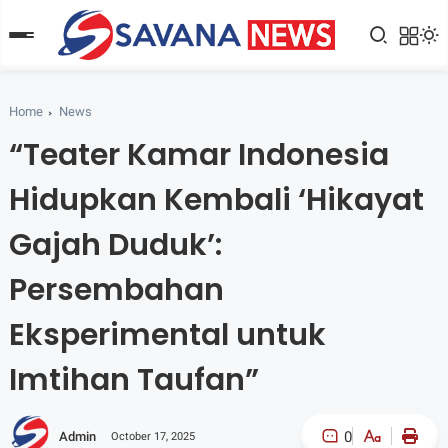
Home
News
“Teater Kamar Indonesia
Hidupkan Kembali ‘Hikayat
Gajah Duduk’:
Persembahan
Eksperimental untuk
Imtihan Taufan”
0
Admin
October 17, 2025