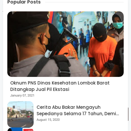
Popular Posts
semua dengan niat dan kesungguhan. Selalu saja ada
tangan-tangan baik di balik produksi Teater Kamar
Indonesia,” ujar Nanik penuh keyakinan.(16/10/2025)
Lebih jauh, Nanik menegaskan bahwa karya ini bukan
sekadar pementasan, tetapi juga ruang perenungan dan
penghormatan terhadap perjalanan panjang berkesenian
suaminya, almarhum Imtihan Taufan.
Oknum PNS Dinas Kesehatan Lombok Barat
Ditangkap Jual Pil Ekstasi
January 07, 2021
Cerita Abu Bakar Mengayuh
Sepedanya Selama 17 Tahun, Demi
Menggelorakan Kemerdekaan
August 15, 2020