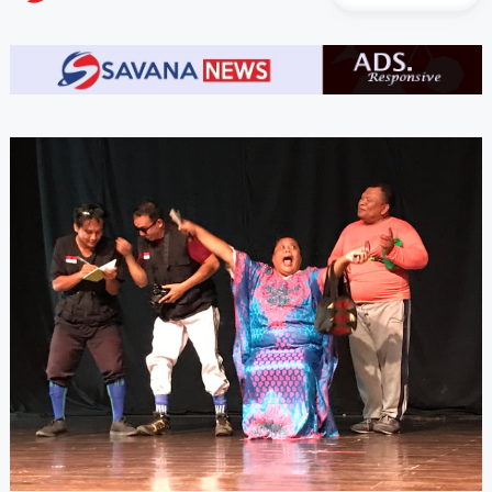
A-
A+