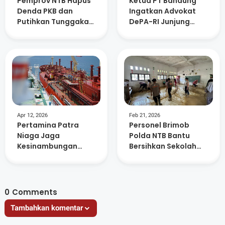
Pemprov NTB Hapus
Ketua PT Bandung
Denda PKB dan
Ingatkan Advokat
Putihkan Tunggakan
DePA-RI Junjung
di Atas Lima Tahun
Kejujuran, Disiplin,
dan Profesionalisme
Apr 12, 2026
Feb 21, 2026
Pertamina Patra
Personel Brimob
Niaga Jaga
Polda NTB Bantu
Kesinambungan
Bersihkan Sekolah
Suplai Elpiji
Terdampak Bencana
Nusantara, Sebagai
di Aceh Tamiang
Urat Nadi Energi
Indonesia
0
Comments
Tambahkan komentar