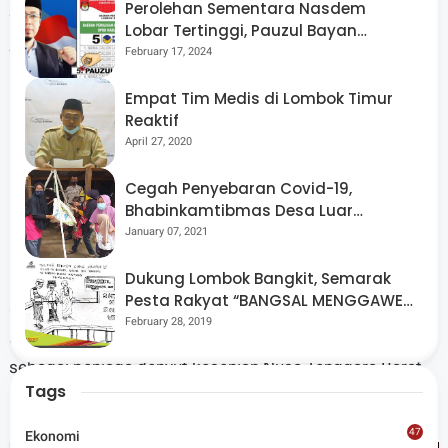
Perolehan Sementara Nasdem
“Hikayat Gajah Duduk adalah cara kami merawat ingatan
Lobar Tertinggi, Pauzul Bayan
dan semangat Imtihan. Melalui karya ini, kami belajar
Berpeluang “Rebut” Kursi Dapil 3
February 17, 2024
bahwa seni bukan sekadar tontonan, tapi pengabdian
Empat Tim Medis di Lombok Timur
pada kebudayaan dan kemanusiaan,” ungkapnya.
Reaktif
(16/10/2025)
April 27, 2020
Cegah Penyebaran Covid-19,
Bhabinkamtibmas Desa Luar
Pantau Kegiatan Posyandu
January 07, 2021
Kehadiran Hikayat Gajah Duduk 2025 menjadi penanda
bahwa teater daerah tidak pernah mati. Dengan
Dukung Lombok Bangkit, Semarak
Pesta Rakyat “BANGSAL MENGGAWE”
semangat kolaborasi dan dgedikasi yang kuat, Teater
Kembali Digelar Para Seniman Di
February 28, 2019
Kamar Indonesia kembali meneguhkan posisinya
Lombok Utara
sebagai penjaga denyut kesenian Nusa Tenggara Barat.
Tags
(AS)
47
Ekonomi