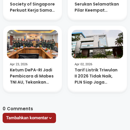
Society of Singapore
Serukan Selamatkan
Perkuat Kerja Sama
Pilar Keempat
Hukum Internasional
Demokrasi
Apr 23, 2026
Apr 02, 2026
Ketum DePA-RI Jadi
Tarif Listrik Triwulan
Pembicara di Mabes
II 2026 Tidak Naik,
TNI AU, Tekankan
PLN Siap Jaga
Negosiasi dan
Kualitas Layanan di
Kepemimpinan
Tengah Dinamika
Global
0
Comments
Tambahkan komentar