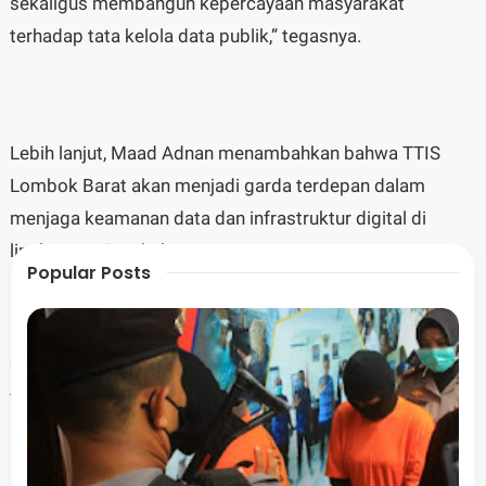
sekaligus membangun kepercayaan masyarakat
terhadap tata kelola data publik,” tegasnya.
Lebih lanjut, Maad Adnan menambahkan bahwa TTIS
Lombok Barat akan menjadi garda terdepan dalam
menjaga keamanan data dan infrastruktur digital di
lingkungan Pemkab.
Popular Posts
“Kami bersyukur Lombok Barat menjadi bagian dari 56
TTIS nasional yang dikukuhkan BSSN. Ini menunjukkan
komitmen pemerintah daerah untuk membangun tata
kelola pemerintahan digital yang aman, andal, dan