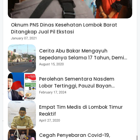
responsif terhadap ancaman siber. TTIS Lombok Barat
akan memperkuat kesiapsiagaan OPD dalam
menghadapi potensi serangan siber,” ujarnya.
Oknum PNS Dinas Kesehatan Lombok Barat
Ditangkap Jual Pil Ekstasi
January 07, 2021
Cerita Abu Bakar Mengayuh
Dengan pengukuhan ini, Pemkab Lombok Barat
Sepedanya Selama 17 Tahun, Demi
Menggelorakan Kemerdekaan
menegaskan komitmennya untuk terus memperkuat
August 15, 2020
sistem keamanan siber, meningkatkan kompetensi SDM
Perolehan Sementara Nasdem
digital, serta memastikan layanan publik berbasis
Lobar Tertinggi, Pauzul Bayan
Berpeluang “Rebut” Kursi Dapil 3
elektronik terlindungi dan terpercaya. Langkah ini
February 17, 2024
menjadi bagian penting dari upaya mewujudkan
Empat Tim Medis di Lombok Timur
pemerintahan digital yang tangguh dan berdaya saing
Reaktif
tinggi. (Red)
April 27, 2020
Cegah Penyebaran Covid-19,