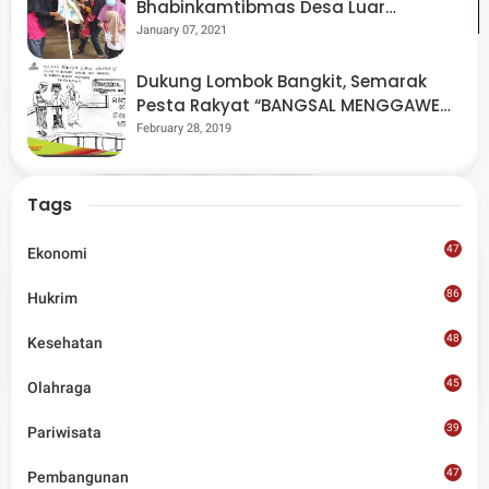
Bhabinkamtibmas Desa Luar
Pantau Kegiatan Posyandu
January 07, 2021
Dukung Lombok Bangkit, Semarak
Tags
Jakarta
Pesta Rakyat “BANGSAL MENGGAWE”
Kembali Digelar Para Seniman Di
February 28, 2019
Share
Lombok Utara
Tags
47
Ekonomi
86
Hukrim
Admin
48
Kesehatan
Situs berita terpercaya yang mengunggulkan nilai
kesantunan lugas dan keberimbangan dalam
45
Olahraga
merangkum ragam peristiwa pendidikan, sosial,
budaya, olahraga, politik, hukrim dan lainnya.
39
Pariwisata
47
Pembangunan