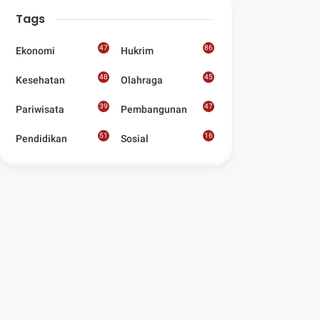
Digelar Para
Tags
Seniman Di Lombok
Utara
47
86
Ekonomi
Hukrim
48
45
Kesehatan
Olahraga
39
47
Pariwisata
Pembangunan
51
16
Pendidikan
Sosial
8