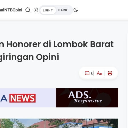
al
NTB
Opini
an Honorer di Lombok Barat
iringan Opini
0
A-
A+