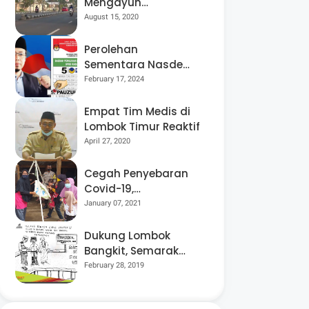
Mengayuh
Sepedanya Selama
August 15, 2020
17 Tahun, Demi
Menggelorakan
Perolehan
Kemerdekaan
Sementara Nasdem
Lobar Tertinggi,
February 17, 2024
Pauzul Bayan
Berpeluang “Rebut”
Empat Tim Medis di
Kursi Dapil 3
Lombok Timur Reaktif
April 27, 2020
Cegah Penyebaran
Covid-19,
Bhabinkamtibmas
January 07, 2021
Desa Luar Pantau
Kegiatan Posyandu
Dukung Lombok
Bangkit, Semarak
Pesta Rakyat
February 28, 2019
“BANGSAL
MENGGAWE” Kembali