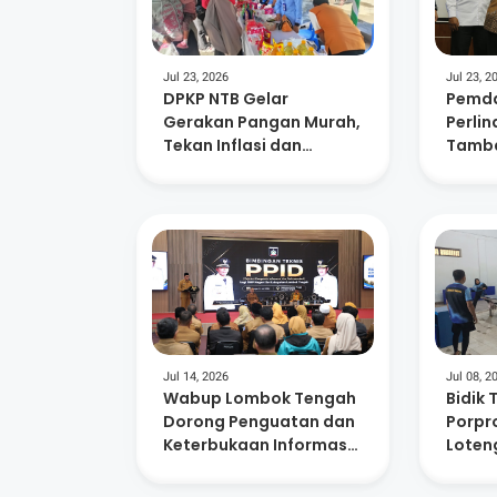
Jul 23, 2026
Jul 23, 2
DPKP NTB Gelar
Pemda
Gerakan Pangan Murah,
Perli
Tekan Inflasi dan
Tamba
Dorong Kelurahan
Masa P
Berdaya
882 A
Jul 14, 2026
Jul 08, 2
Wabup Lombok Tengah
Bidik 
Dorong Penguatan dan
Porpro
Keterbukaan Informasi
Loten
di 88 SMP Negeri
Persi