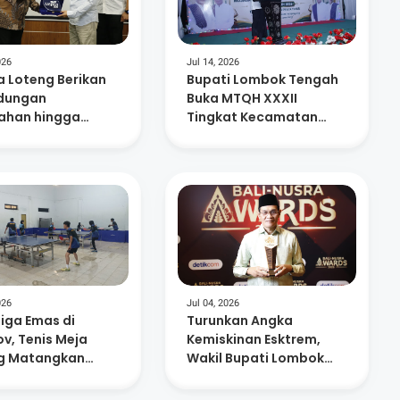
026
Jul 14, 2026
 Loteng Berikan
Bupati Lombok Tengah
ndungan
Buka MTQH XXXII
han hingga
Tingkat Kecamatan
ensiun Bagi 15.
Praya Timur
SN
026
Jul 04, 2026
Tiga Emas di
Turunkan Angka
v, Tenis Meja
Kemiskinan Esktrem,
g Matangkan
Wakil Bupati Lombok
apan Atlet
Tengah Raih Anugerah
Figur Akselerator