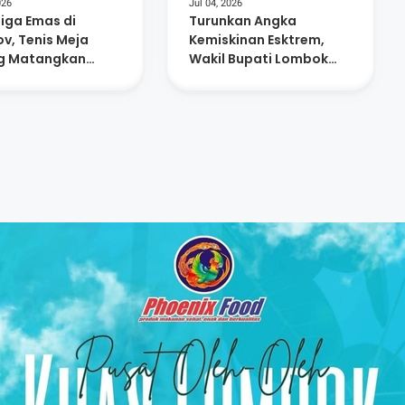
026
Jul 04, 2026
Tiga Emas di
Turunkan Angka
v, Tenis Meja
Kemiskinan Esktrem,
g Matangkan
Wakil Bupati Lombok
apan Atlet
Tengah Raih Anugerah
Figur Akselerator
Kemajuan