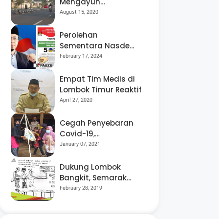
Mengayuh
Sepedanya Selama
August 15, 2020
17 Tahun, Demi
Menggelorakan
Perolehan
Kemerdekaan
Sementara Nasdem
Lobar Tertinggi,
February 17, 2024
Pauzul Bayan
Berpeluang “Rebut”
Empat Tim Medis di
Kursi Dapil 3
Lombok Timur Reaktif
April 27, 2020
Cegah Penyebaran
Covid-19,
Bhabinkamtibmas
January 07, 2021
Desa Luar Pantau
Kegiatan Posyandu
Dukung Lombok
Bangkit, Semarak
Pesta Rakyat
February 28, 2019
“BANGSAL
MENGGAWE” Kembali