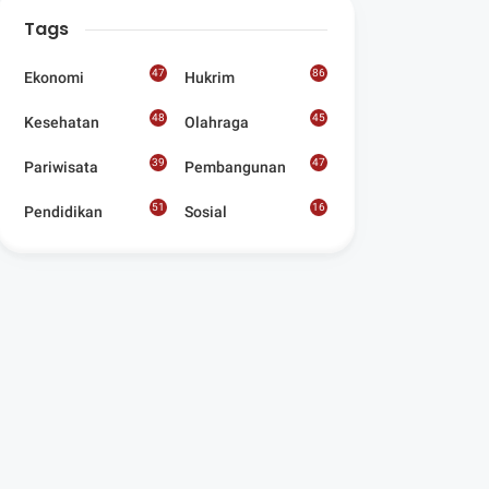
Digelar Para
Tags
Seniman Di Lombok
Utara
47
86
Ekonomi
Hukrim
48
45
Kesehatan
Olahraga
39
47
Pariwisata
Pembangunan
51
16
Pendidikan
Sosial
8