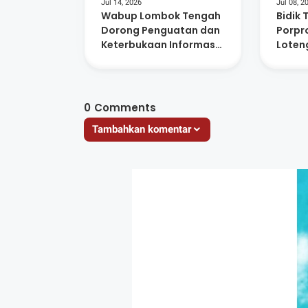
Jul 14, 2026
Jul 08, 2
Wabup Lombok Tengah
Bidik 
Dorong Penguatan dan
Porpro
Keterbukaan Informasi
Loten
di 88 SMP Negeri
Persi
0
Comments
Tambahkan komentar