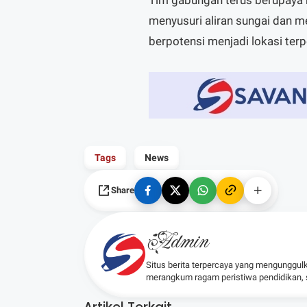
Tim gabungan terus berupaya 
menyusuri aliran sungai dan me
berpotensi menjadi lokasi ter
Tags
News
Share
Admin
Situs berita terpercaya yang mengunggul
merangkum ragam peristiwa pendidikan, sos