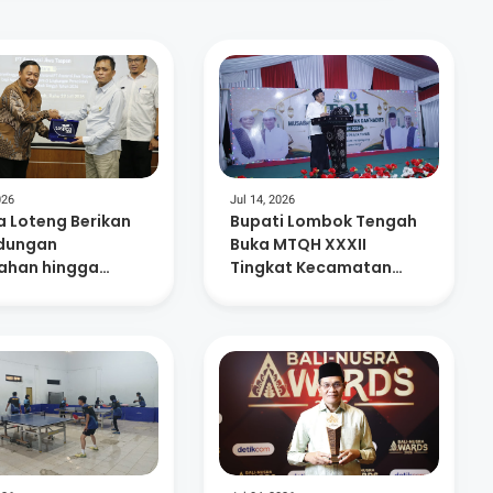
026
Jul 14, 2026
 Loteng Berikan
Bupati Lombok Tengah
ndungan
Buka MTQH XXXII
han hingga
Tingkat Kecamatan
ensiun Bagi 15.
Praya Timur
SN