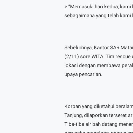
> “Memasuki hari kedua, kami k
sebagaimana yang telah kami l
Sebelumnya, Kantor SAR Mata
(2/11) sore WITA. Tim rescue 
lokasi dengan membawa perala
upaya pencarian.
Korban yang diketahui beralam
Tanjung, dilaporkan terseret 
Tiba-tiba air bah datang mene
berusaha menolong, namun a