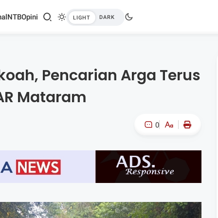
al
NTB
Opini
ekoah, Pencarian Arga Terus
SAR Mataram
0
A-
A+