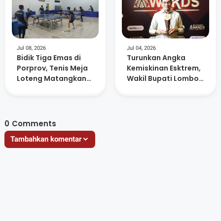
Jul 08, 2026
Jul 04, 2026
Bidik Tiga Emas di
Turunkan Angka
Porprov, Tenis Meja
Kemiskinan Esktrem,
Loteng Matangkan
Wakil Bupati Lombok
Persiapan Atlet
Tengah Raih
Anugerah Figur
Akselerator
Kemajuan
0
Comments
Tambahkan komentar