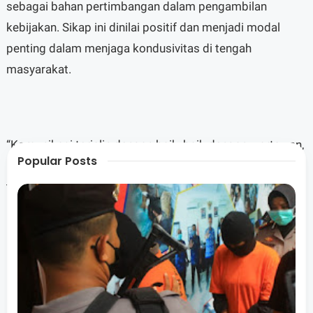
sebagai bahan pertimbangan dalam pengambilan
kebijakan. Sikap ini dinilai positif dan menjadi modal
penting dalam menjaga kondusivitas di tengah
masyarakat.
“Komunikasi terjalin dengan baik, baik dengan wartawan,
Popular Posts
LSM, maupun elemen masyarakat lainnya. Semua diajak
terlibat dalam pembangunan,” ungkap pria yang berlatar
belakang jurnalis tersebut.
Dalam satu tahun kepemimpinannya, Bupati Lombok
Barat H. Lalu Ahmad Zaini (LAZ) disebut fokus pada