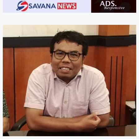
A-
A+