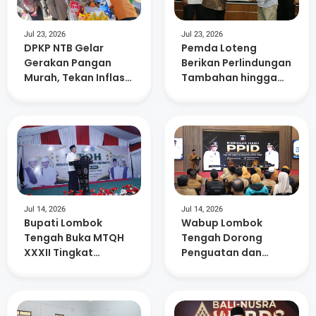
Jul 23, 2026
Jul 23, 2026
DPKP NTB Gelar
Pemda Loteng
Gerakan Pangan
Berikan Perlindungan
Murah, Tekan Inflasi
Tambahan hingga
dan Dorong
Masa Pensiun Bagi
Kelurahan Berdaya
15. 882 ASN
Jul 14, 2026
Jul 14, 2026
Bupati Lombok
Wabup Lombok
Tengah Buka MTQH
Tengah Dorong
XXXII Tingkat
Penguatan dan
Kecamatan Praya
Keterbukaan
Timur
Informasi di 88 SMP
Negeri