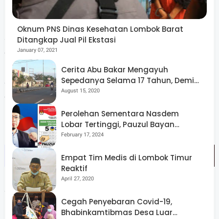
pembangunan infrastruktur dan penguatan ekonomi
masyarakat. Pembangunan alun-alun, koloseum, serta
Oknum PNS Dinas Kesehatan Lombok Barat
sejumlah ruang publik lainnya di ibu kota kabupaten
Ditangkap Jual Pil Ekstasi
January 07, 2021
dinilai sebagai upaya menghidupkan kembali pusat
pemerintahan yang sebelumnya cenderung mati suri.
Cerita Abu Bakar Mengayuh
Sepedanya Selama 17 Tahun, Demi
Selain itu, pembangunan jalan di berbagai titik juga
Menggelorakan Kemerdekaan
August 15, 2020
dianggap sebagai langkah pemerataan ekonomi.
Perolehan Sementara Nasdem
Lobar Tertinggi, Pauzul Bayan
Berpeluang “Rebut” Kursi Dapil 3
February 17, 2024
Empat Tim Medis di Lombok Timur
Reaktif
April 27, 2020
“Sekarang masyarakat mulai bangga menjadi warga
Cegah Penyebaran Covid-19,
Lombok Barat. Itu fakta,” ujarnya.
Bhabinkamtibmas Desa Luar