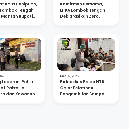
at Kaus Penipuan,
Komitmen Bersama,
i Lombok Tengah
LPKA Lombok Tengah
 Mantan Bupati
Deklarasikan Zero
eriode ke Penjara
Halinar
2026
Mar 02, 2026
 Lebaran, Polisi
Biddokkes Polda NTB
at Patroli di
Gelar Pelatihan
ra dan Kawasan
Pengambilan Sampel
mahan
Rambut untuk
Pemeriksaan Forensik