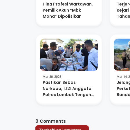
Hina Profesi Wartawan,
Terjer
Pemilik Akun “Mbk
Kejar
Mona” Dipolisikan
Tahan
Dua P
Mar 30, 2026
Mar 14, 
‎Pastikan Bebas
Jelang
Narkoba, 1.121 Anggota
Perket
Polres Lombok Tengah
Banda
Jalani Tes Urine
Peru
0
Comments