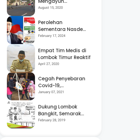
Mengayuh
Sepedanya Selama
August 15, 2020
17 Tahun, Demi
Menggelorakan
Perolehan
Kemerdekaan
Sementara Nasdem
Lobar Tertinggi,
February 17, 2024
Pauzul Bayan
Berpeluang “Rebut”
Empat Tim Medis di
Kursi Dapil 3
Lombok Timur Reaktif
April 27, 2020
Cegah Penyebaran
Covid-19,
Bhabinkamtibmas
January 07, 2021
Desa Luar Pantau
Kegiatan Posyandu
Dukung Lombok
Bangkit, Semarak
Pesta Rakyat
February 28, 2019
“BANGSAL
MENGGAWE” Kembali