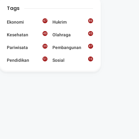
Digelar Para
Tags
Seniman Di Lombok
Utara
47
86
Ekonomi
Hukrim
48
45
Kesehatan
Olahraga
39
47
Pariwisata
Pembangunan
51
16
Pendidikan
Sosial
8