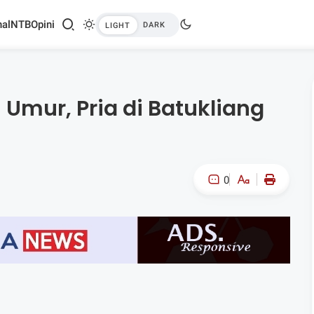
al
NTB
Opini
Umur, Pria di Batukliang
0
A-
A+