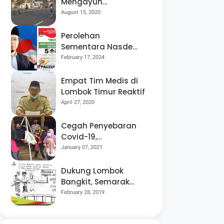
Mengayuh
Sepedanya Selama
August 15, 2020
17 Tahun, Demi
Menggelorakan
Perolehan
Kemerdekaan
Sementara Nasdem
Lobar Tertinggi,
February 17, 2024
Pauzul Bayan
Berpeluang “Rebut”
Empat Tim Medis di
Kursi Dapil 3
Lombok Timur Reaktif
April 27, 2020
Cegah Penyebaran
Covid-19,
Bhabinkamtibmas
January 07, 2021
Desa Luar Pantau
Kegiatan Posyandu
Dukung Lombok
Bangkit, Semarak
Pesta Rakyat
February 28, 2019
“BANGSAL
MENGGAWE” Kembali