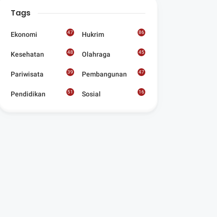
Digelar Para
Tags
Seniman Di Lombok
Utara
47
86
Ekonomi
Hukrim
48
45
Kesehatan
Olahraga
39
47
Pariwisata
Pembangunan
51
16
Pendidikan
Sosial
8