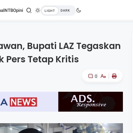
al
NTB
Opini
awan, Bupati LAZ Tegaskan
 Pers Tetap Kritis
0
A-
A+