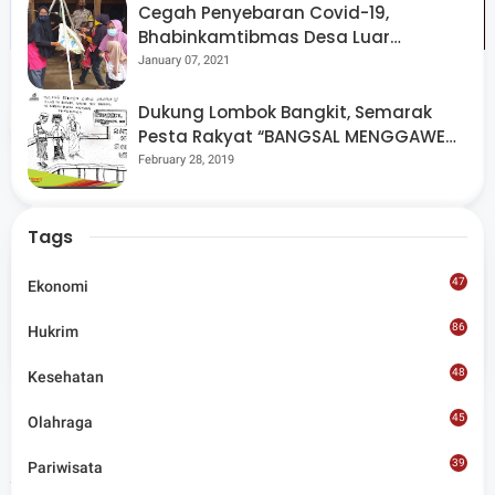
Cegah Penyebaran Covid-19,
Bhabinkamtibmas Desa Luar
Pantau Kegiatan Posyandu
January 07, 2021
Dukung Lombok Bangkit, Semarak
Share
Pesta Rakyat “BANGSAL MENGGAWE”
Kembali Digelar Para Seniman Di
February 28, 2019
Lombok Utara
Tags
47
Ekonomi
Admin
86
Hukrim
Situs berita terpercaya yang mengunggulkan nilai
kesantunan lugas dan keberimbangan dalam
48
Kesehatan
merangkum ragam peristiwa pendidikan, sosial,
budaya, olahraga, politik, hukrim dan lainnya.
45
Olahraga
39
Pariwisata
Artikel Terkait