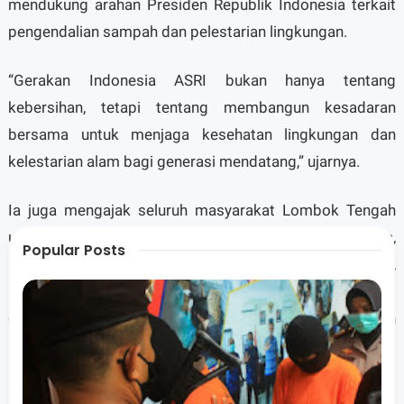
mendukung arahan Presiden Republik Indonesia terkait
pengendalian sampah dan pelestarian lingkungan.
“Gerakan Indonesia ASRI bukan hanya tentang
kebersihan, tetapi tentang membangun kesadaran
bersama untuk menjaga kesehatan lingkungan dan
kelestarian alam bagi generasi mendatang,” ujarnya.
Ia juga mengajak seluruh masyarakat Lombok Tengah
untuk menjadikan gerakan ini sebagai budaya bersama,
Popular Posts
bukan sekadar kegiatan seremonial. Menurutnya,
perubahan besar dalam pengelolaan sampah harus
dimulai dari kebiasaan kecil di tingkat individu dan
keluarga.
"Keterlibatan TNI dan Polri dalam kegiatan ini turut