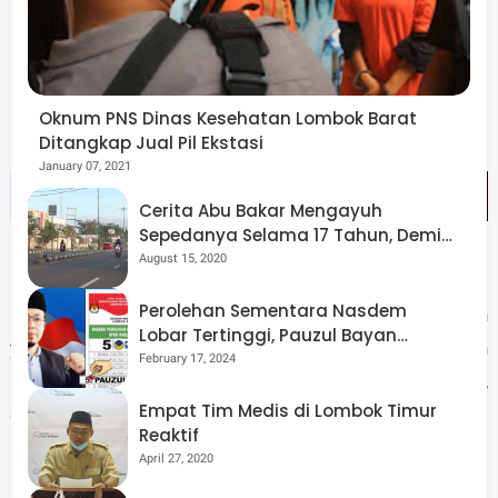
memperkuat semangat gotong royong sekaligus
memberikan edukasi langsung kepada masyarakat
mengenai pentingnya pengelolaan sampah yang
Oknum PNS Dinas Kesehatan Lombok Barat
bertanggung jawab," jelasnya.
Ditangkap Jual Pil Ekstasi
January 07, 2021
Cerita Abu Bakar Mengayuh
Sepedanya Selama 17 Tahun, Demi
Menggelorakan Kemerdekaan
August 15, 2020
Melalui launching Gerakan Indonesia ASRI ini, Pemkab
Perolehan Sementara Nasdem
Lombok Tengah berharap tercipta gerakan berkelanjutan
Lobar Tertinggi, Pauzul Bayan
yang mampu mendorong perubahan nyata, menjadikan
Berpeluang “Rebut” Kursi Dapil 3
February 17, 2024
Lombok Tengah sebagai daerah yang aman, sehat, resik,
Empat Tim Medis di Lombok Timur
dan indah, serta berkontribusi pada upaya nasional
Reaktif
mewujudkan Indonesia yang bersih dan lestari.(Man)
April 27, 2020