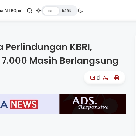
al
NTB
Opini
a Perlindungan KBRI,
 7.000 Masih Berlangsung
0
A-
A+