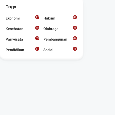
Digelar Para
Tags
Seniman Di Lombok
Utara
47
86
Ekonomi
Hukrim
48
45
Kesehatan
Olahraga
39
47
Pariwisata
Pembangunan
51
16
Pendidikan
Sosial
8