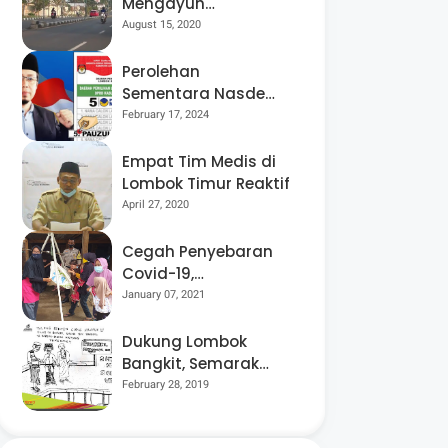
Mengayuh
Sepedanya Selama
August 15, 2020
17 Tahun, Demi
Menggelorakan
Perolehan
Kemerdekaan
Sementara Nasdem
Lobar Tertinggi,
February 17, 2024
Pauzul Bayan
Berpeluang “Rebut”
Empat Tim Medis di
Kursi Dapil 3
Lombok Timur Reaktif
April 27, 2020
Cegah Penyebaran
Covid-19,
Bhabinkamtibmas
January 07, 2021
Desa Luar Pantau
Kegiatan Posyandu
Dukung Lombok
Bangkit, Semarak
Pesta Rakyat
February 28, 2019
“BANGSAL
MENGGAWE” Kembali